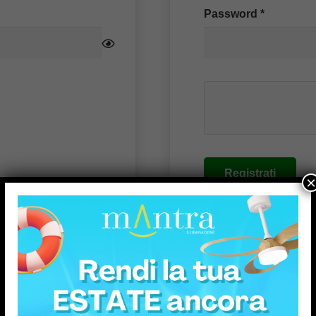
Richiesto
Password
*
Registrati
×
Alternative: