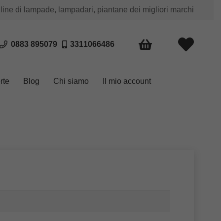
 line di lampade, lampadari, piantane dei migliori marchi
0883 895079
3311066486
rte
Blog
Chi siamo
Il mio account
esto