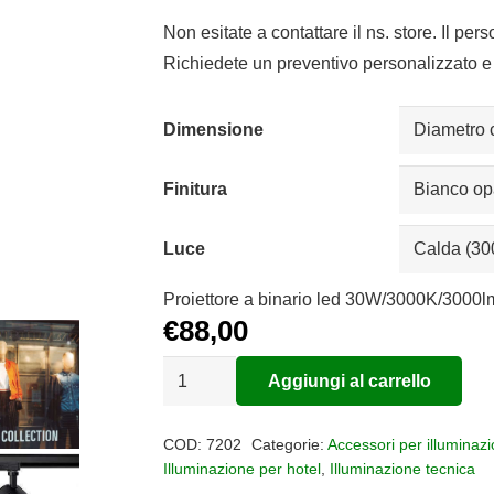
di
prezzo:
Non esitate a contattare il ns. store. Il per
da
Richiedete un preventivo personalizzato e 
€66,17
a
Dimensione
€97,45
Finitura
Luce
Proiettore a binario led 30W/3000K/3000l
€
88,00
Proiettori
Aggiungi al carrello
LED
Alternative:
per
COD:
7202
Categorie:
Accessori per illuminaz
binario
Illuminazione per hotel
,
Illuminazione tecnica
trifasico