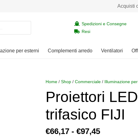
Acquisti 
Spedizioni e Consegne
Resi
nazione per esterni
Complementi arredo
Ventilatori
Off
Home
/
Shop
/
Commerciale
/
Illuminazione per
Proiettori LED
trifasico FIJI
Fascia
€
66,17
-
€
97,45