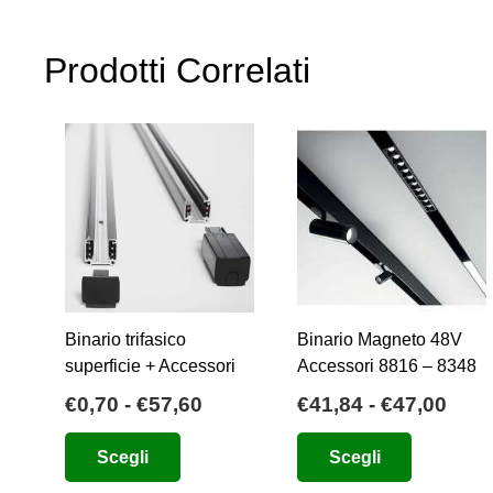
più
varianti.
Prodotti Correlati
Le
opzioni
possono
essere
scelte
nella
pagina
del
prodotto
Binario trifasico
Binario Magneto 48V
superficie + Accessori
Accessori 8816 – 8348
Fascia
Fasc
€
0,70
-
€
57,60
€
41,84
-
€
47,00
di
di
Questo
Questo
Scegli
Scegli
prezzo:
prez
prodotto
prodotto
da
da