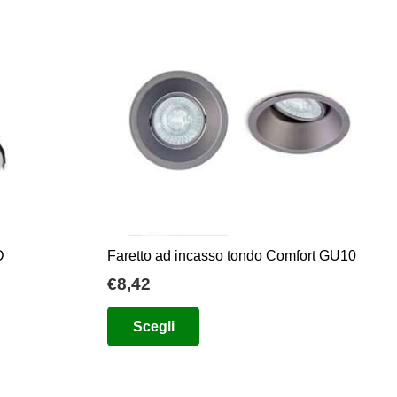
varianti.
Le
opzioni
possono
essere
scelte
nella
pagina
del
prodotto
D
Faretto ad incasso tondo Comfort GU10
€
8,42
Questo
Scegli
prodotto
ha
più