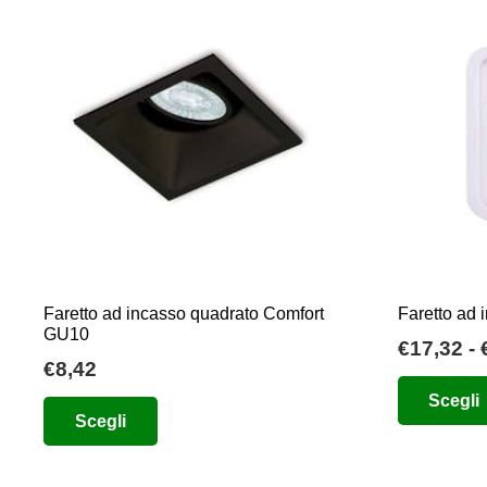
varianti.
€19,50
Le
opzioni
possono
essere
scelte
nella
pagina
del
prodotto
Faretto ad incasso quadrato Comfort
Faretto ad
GU10
€
17,32
-
€
8,42
Questo
Scegli
Scegli
prodotto
ha