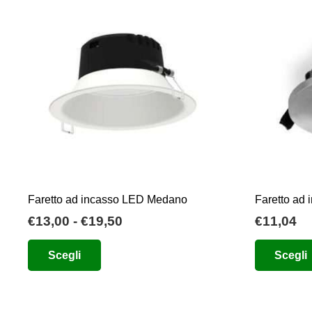
Faretto ad incasso LED Medano
Faretto ad 
Fascia
€
13,00
-
€
19,50
€
11,04
di
Questo
Scegli
Scegli
prezzo:
prodotto
da
ha
€13,00
più
a