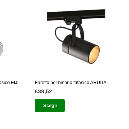
asico FIJI
Faretto per binario trifasico ARUBA
€
38,52
Questo
Scegli
prodotto
ha
più