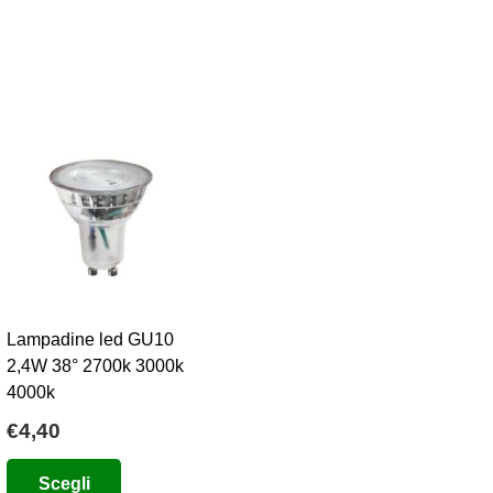
varianti.
Le
opzioni
possono
essere
scelte
nella
pagina
del
prodotto
Lampadine led GU10
2,4W 38° 2700k 3000k
4000k
€
4,40
Questo
Scegli
prodotto