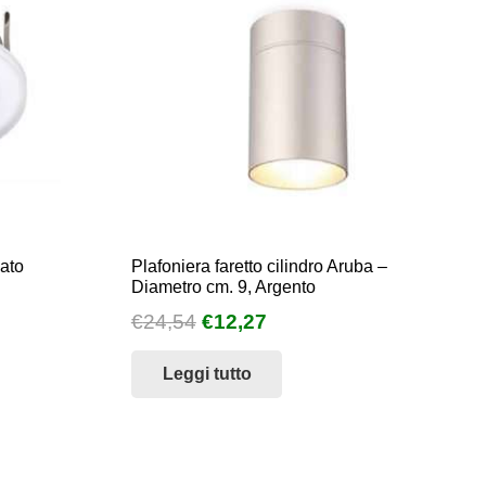
lato
Plafoniera faretto cilindro Aruba –
Diametro cm. 9, Argento
Il
Il
€
24,54
€
12,27
prezzo
prezzo
Leggi tutto
originale
attuale
era:
è:
€24,54.
€12,27.