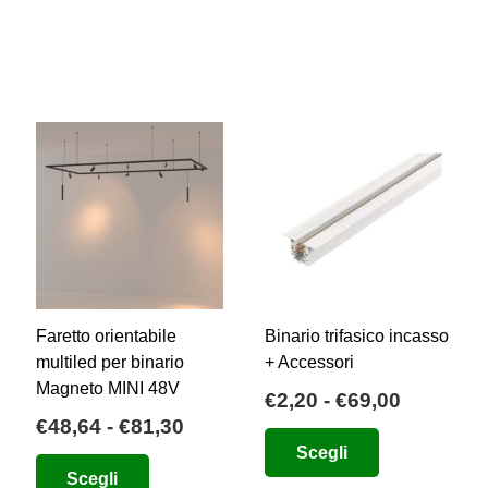
a
più
varianti.
a
€41,63
varianti.
Le
€37,50
Le
opzioni
opzioni
possono
possono
essere
essere
scelte
scelte
nella
nella
pagina
pagina
del
del
prodotto
prodotto
Faretto orientabile
Binario trifasico incasso
multiled per binario
+ Accessori
Magneto MINI 48V
ia
Fascia
€
2,20
-
€
69,00
Fascia
€
48,64
-
€
81,30
di
Questo
di
Scegli
zo:
prezzo:
Questo
prodotto
Scegli
prezzo:
da
prodotto