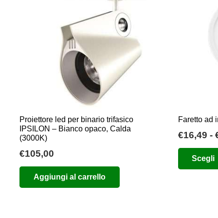
Proiettore led per binario trifasico
Faretto ad 
IPSILON – Bianco opaco, Calda
€
16,49
-
(3000K)
€
105,00
Scegli
Aggiungi al carrello