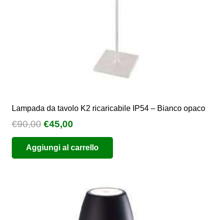
Lampada da tavolo K2 ricaricabile IP54 – Bianco opaco
Il
Il
€
90,00
€
45,00
prezzo
prezzo
Aggiungi al carrello
originale
attuale
era:
è:
€90,00.
€45,00.