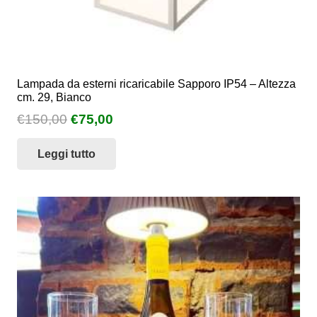
Lampada da esterni ricaricabile Sapporo IP54 – Altezza
cm. 29, Bianco
Il
Il
€
150,00
€
75,00
prezzo
prezzo
Leggi tutto
originale
attuale
era:
è:
€150,00.
€75,00.