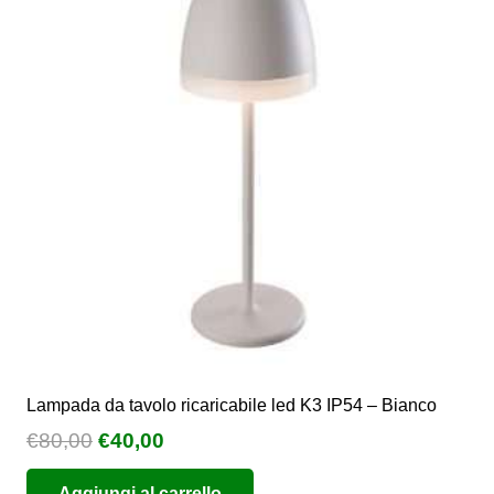
Le
opzioni
possono
essere
scelte
nella
pagina
del
prodotto
Lampada da tavolo ricaricabile led K3 IP54 – Bianco
Il
Il
€
80,00
€
40,00
prezzo
prezzo
Aggiungi al carrello