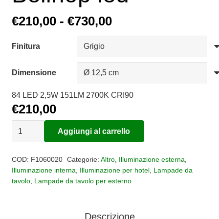
Fascia
€
210,00
-
€
730,00
di
prezzo:
Finitura
da
Dimensione
€210,00
a
84 LED 2,5W 151LM 2700K CRI90
€730,00
€
210,00
Lampada
Aggiungi al carrello
ricaricabile
Alternative:
Bellhop
COD:
F1060020
Categorie:
Altro
,
Illuminazione esterna
,
led
Illuminazione interna
,
Illuminazione per hotel
,
Lampade da
tavolo
,
Lampade da tavolo per esterno
quantità
Descrizione