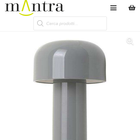
Products
search