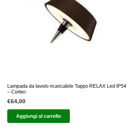
essere
scelte
nella
pagina
del
prodotto
Lampada da tavolo ricaricabile Tappo RELAX Led IP54
– Corten
€
64,00
Aggiungi al carrello