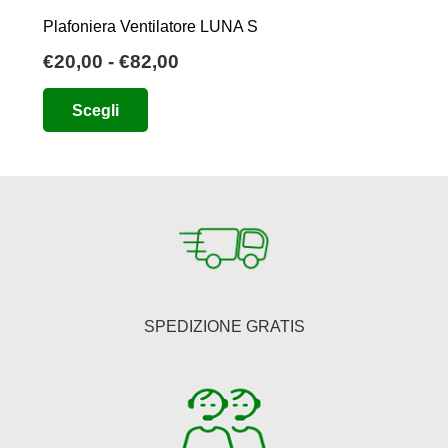
Plafoniera Ventilatore LUNA S
Fascia
€
20,00
-
€
82,00
di
Questo
Scegli
prezzo:
prodotto
da
ha
€20,00
più
a
varianti.
€82,00
Le
opzioni
possono
essere
SPEDIZIONE GRATIS
scelte
nella
pagina
del