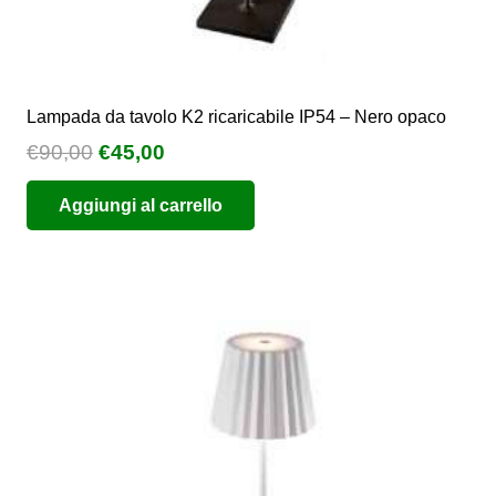
Lampada da tavolo K2 ricaricabile IP54 – Nero opaco
Il
Il
€
90,00
€
45,00
prezzo
prezzo
Aggiungi al carrello
originale
attuale
era:
è:
€90,00.
€45,00.