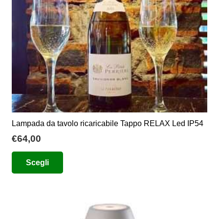
Lampada da tavolo ricaricabile Tappo RELAX Led IP54
€
64,00
Questo
Scegli
prodotto
ha
più
varianti.