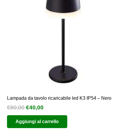
Lampada da tavolo ricaricabile led K3 IP54 – Nero
Il
Il
€
80,00
€
40,00
prezzo
prezzo
Aggiungi al carrello
originale
attuale
era:
è: