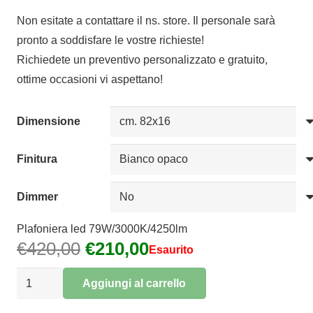
di
Non esitate a contattare il ns. store. Il personale sarà
prezzo:
pronto a soddisfare le vostre richieste!
da
Richiedete un preventivo personalizzato e gratuito,
€125,00
ottime occasioni vi aspettano!
a
€225,00
Dimensione
Finitura
Dimmer
Plafoniera led 79W/3000K/4250lm
Il
Il
€
420,00
€
210,00
Esaurito
prezzo
prezzo
Plafoniera
originale
attuale
Aggiungi al carrello
Boutique
era:
è:
Alternative: