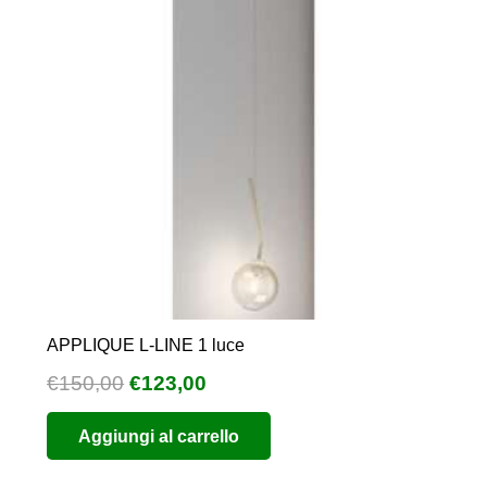
APPLIQUE L-LINE 1 luce
Il
Il
€
150,00
€
123,00
prezzo
prezzo
Aggiungi al carrello
originale
attuale
era:
è: