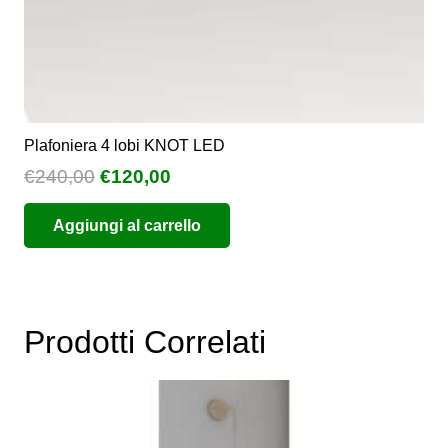
prodotto
Plafoniera 4 lobi KNOT LED
Il
Il
€
240,00
€
120,00
prezzo
prezzo
Aggiungi al carrello
originale
attuale
era:
è:
€240,00.
€120,00.
Prodotti Correlati