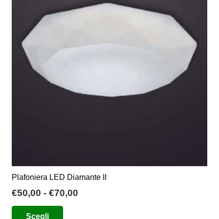
opzioni
possono
essere
scelte
nella
pagina
del
prodotto
Plafoniera LED Diamante II
Fascia
€
50,00
-
€
70,00
di
Questo
Scegli
prezzo: