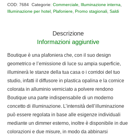
LED
€420,00.
€210,00.
COD:
7684
Categorie:
Commerciale
,
Illuminazione interna
,
quantità
Illuminazione per hotel
,
Plafoniere
,
Promo stagionali
,
Saldi
Descrizione
Informazioni aggiuntive
Boutique è una plafoniera che, con il suo design
geometrico e l’emissione di luce su ampia superficie,
illuminerà le stanze della tua casa o i corridoi del tuo
studio, infatti il diffusore in plastica opalina e la cornice
colorata in alluminio verniciato a polvere rendono
Boutique una parte indispensabile di un moderno
concetto di illuminazione. L’intensità dell’illuminazione
può essere regolata in base alle esigenze individuali
mediante un dimmer esterno, inoltre è disponibile in due
colorazioni e due misure, in modo da abbinarsi