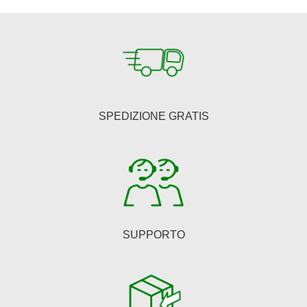
€150,00.
€123,00.
SPEDIZIONE GRATIS
SUPPORTO