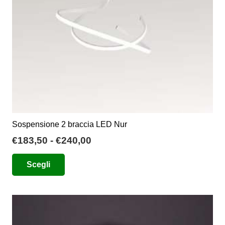
nella
pagina
del
prodotto
Sospensione 2 braccia LED Nur
Fascia
€
183,50
-
€
240,00
di
Questo
Scegli
prezzo:
prodotto
da
ha
€183,50
più
a
varianti.
€240,00
Le