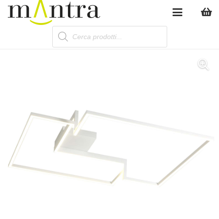
Products
search