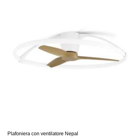
€310,00.
€155,00.
Plafoniera con ventilatore Nepal