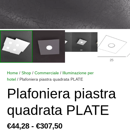
Home
/
Shop
/
Commerciale
/
Illuminazione per
hotel
/ Plafoniera piastra quadrata PLATE
Plafoniera piastra
quadrata PLATE
Fascia
€
44,28
-
€
307,50