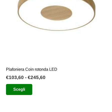
scelte
nella
pagina
del
prodotto
Plafoniera Coin rotonda LED
Fascia
€
103,60
-
€
245,60
di
Questo
Scegli
prezzo:
prodotto
da
ha
€103,60
più
a
varianti.