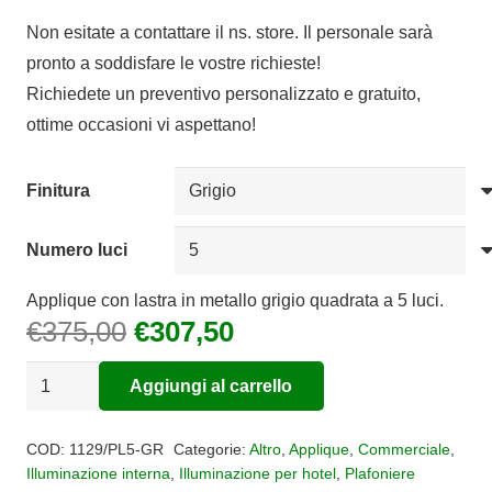
di
Non esitate a contattare il ns. store. Il personale sarà
prezzo:
pronto a soddisfare le vostre richieste!
da
Richiedete un preventivo personalizzato e gratuito,
€44,28
ottime occasioni vi aspettano!
a
€307,50
Finitura
Numero luci
Applique con lastra in metallo grigio quadrata a 5 luci.
Il
Il
€
375,00
€
307,50
prezzo
prezzo
Plafoniera
originale
attuale
Aggiungi al carrello
piastra
era:
è:
Alternative:
quadrata
€375,00.
€307,50.
COD:
1129/PL5-GR
Categorie:
Altro
,
Applique
,
Commerciale
,
PLATE
Illuminazione interna
,
Illuminazione per hotel
,
Plafoniere