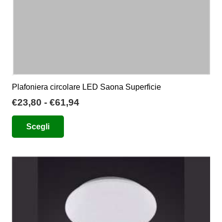
del
prodotto
Plafoniera circolare LED Saona Superficie
Fascia
€
23,80
-
€
61,94
di
Questo
Scegli
prezzo:
prodotto
da
ha
€23,80
più
a
varianti.
€61,94
Le
opzioni
possono