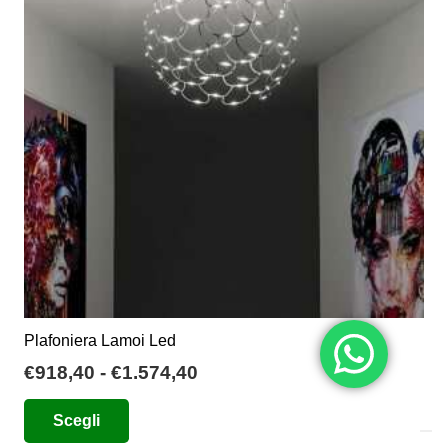
Plafoniera Lamoi Led
Fascia
€
918,40
-
€
1.574,40
di
Questo
Scegli
prezzo:
prodotto