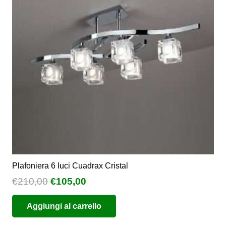
possono
essere
scelte
nella
pagina
del
prodotto
Plafoniera 6 luci Cuadrax Cristal
Il
Il
€
210,00
€
105,00
prezzo
prezzo
Aggiungi al carrello
originale
attuale
era:
è: