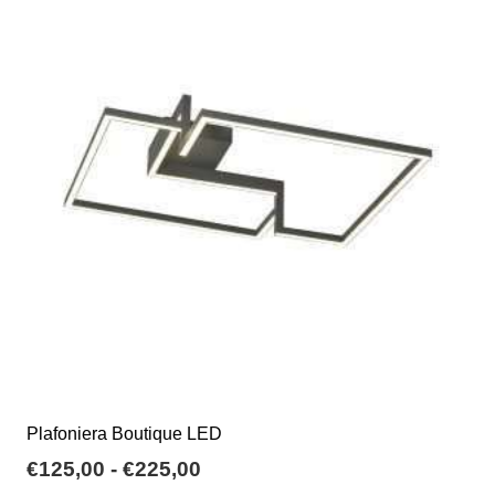
€245,60
Le
opzioni
possono
essere
scelte
nella
pagina
del
prodotto
Plafoniera Boutique LED
Fascia
€
125,00
-
€
225,00