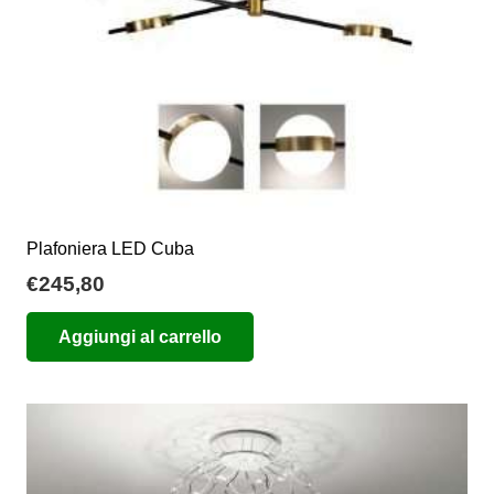
nella
pagina
del
prodotto
Plafoniera LED Cuba
€
245,80
Aggiungi al carrello