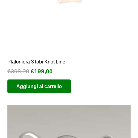
pagina
del
prodotto
Plafoniera 3 lobi Knot Line
Il
Il
€
398,00
€
199,00
prezzo
prezzo
Aggiungi al carrello
originale
attuale
era:
è:
€398,00.
€199,00.