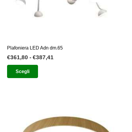
Plafoniera LED Adn dm.65
Fascia
€
361,80
-
€
387,41
di
Questo
Scegli
prezzo:
prodotto
da
ha
€361,80
più
a
varianti.
€387,41
Le
opzioni
possono
essere