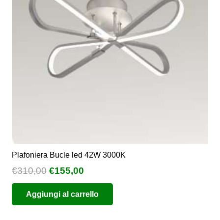
Plafoniera Bucle led 42W 3000K
Il
Il
€
310,00
€
155,00
prezzo
prezzo
Aggiungi al carrello
originale
attuale
era:
è: