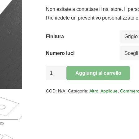
di
prezzo:
Non esitate a contattare il ns. store. Il per
da
Richiedete un preventivo personalizzato e 
€44,28
a
Finitura
€307,50
Numero luci
Plafoniera
Aggiungi al carrello
piastra
Alternative:
quadrata
COD:
N/A
Categorie:
Altro
,
Applique
,
Commerc
PLATE
quantità