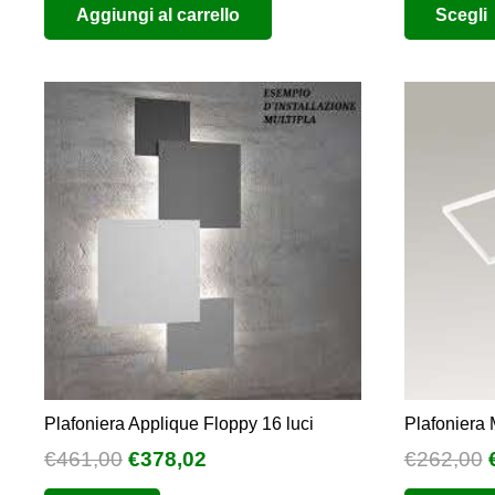
Aggiungi al carrello
Scegli
Plafoniera Applique Floppy 16 luci
Plafoniera
Il
Il
I
€
461,00
€
378,02
€
262,00
prezzo
prezzo
Questo