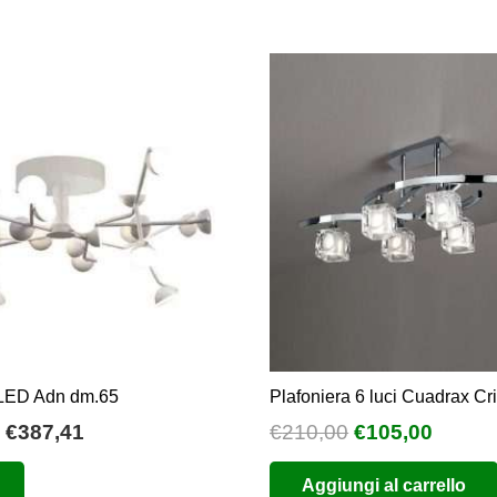
 LED Adn dm.65
Plafoniera 6 luci Cuadrax Cri
Fascia
Il
Il
€
387,41
€
210,00
€
105,00
di
prezzo
prezz
Questo
Aggiungi al carrello
prezzo:
originale
attual
prodotto