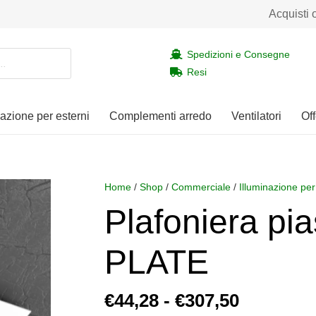
Acquisti 
Spedizioni e Consegne
Resi
nazione per esterni
Complementi arredo
Ventilatori
Off
Home
/
Shop
/
Commerciale
/
Illuminazione per
Plafoniera pi
PLATE
Fascia
€
44,28
-
€
307,50