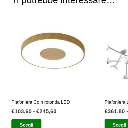
Ti potrebbe interessare…
Plafoniera Coin rotonda LED
Plafoniera
Fascia
€
103,60
-
€
245,60
€
361,80
-
di
Questo
Scegli
Scegli
prezzo:
prodotto