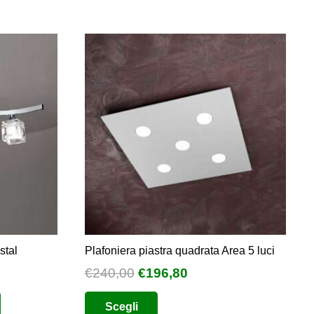
stal
Plafoniera piastra quadrata Area 5 luci
Il
Il
€
240,00
€
196,80
o
prezzo
prezzo
Questo
Scegli
e
originale
attuale
prodotto