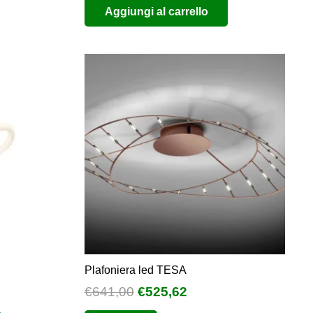
Aggiungi al carrello
zo:
originale
attuale
era:
è:
,00
€320,00.
€160,00.
,00
Plafoniera led TESA
Il
Il
€
641,00
€
525,62
o
prezzo
prezzo
Questo