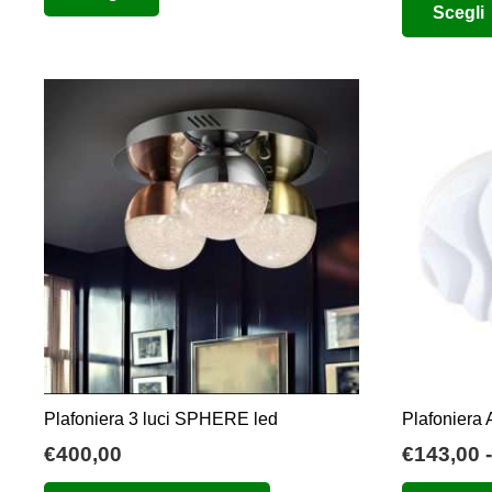
Scegli
da
ha
€109,60
più
a
varianti.
€158,30
Le
opzioni
possono
essere
scelte
nella
pagina
del
prodotto
Plafoniera 3 luci SPHERE led
Plafoniera
€
400,00
€
143,00
-