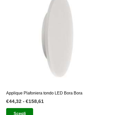
Applique Plafoniera tondo LED Bora Bora
Fascia
€
44,32
-
€
158,61
di
Questo
Scegli
prezzo: