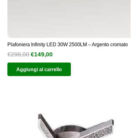
prodotto
Plafoniera Infinity LED 30W 2500LM – Argento cromato
Il
Il
€
298,00
€
149,00
prezzo
prezzo
Aggiungi al carrello
originale
attuale
era:
è:
€298,00.
€149,00.