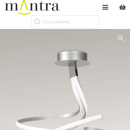
Products
search