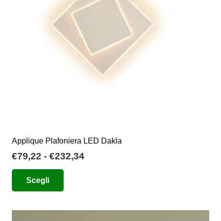
essere
scelte
nella
pagina
del
prodotto
Applique Plafoniera LED Dakla
Fascia
€
79,22
-
€
232,34
di
Questo
Scegli
prezzo:
prodotto
da
ha
€79,22
più
a