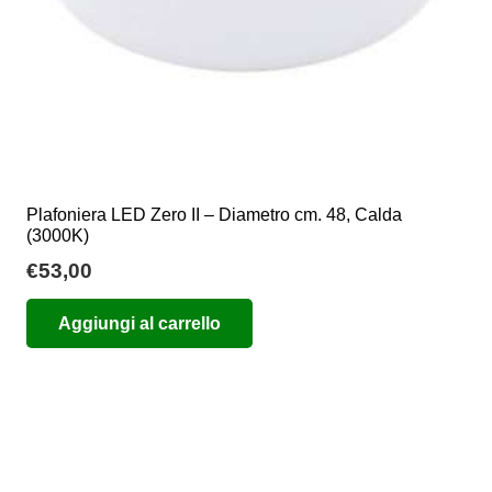
del
prodotto
Plafoniera LED Zero II – Diametro cm. 48, Calda
(3000K)
€
53,00
Aggiungi al carrello