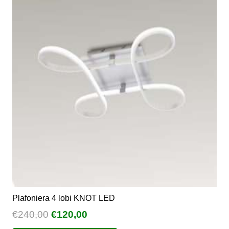
€258,38
Le
opzioni
possono
essere
scelte
nella
pagina
del
prodotto
Plafoniera 4 lobi KNOT LED
Il
Il
€
240,00
€
120,00
prezzo
prezzo