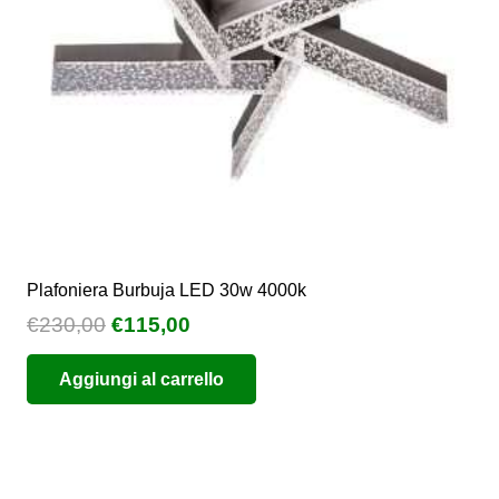
Plafoniera Burbuja LED 30w 4000k
Il
Il
€
230,00
€
115,00
prezzo
prezzo
Aggiungi al carrello
originale
attuale
era:
è:
€230,00.
€115,00.