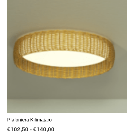
varianti.
€232,34
Le
opzioni
possono
essere
scelte
nella
pagina
del
prodotto
Plafoniera Kilimajaro
Fascia
€
102,50
-
€
140,00