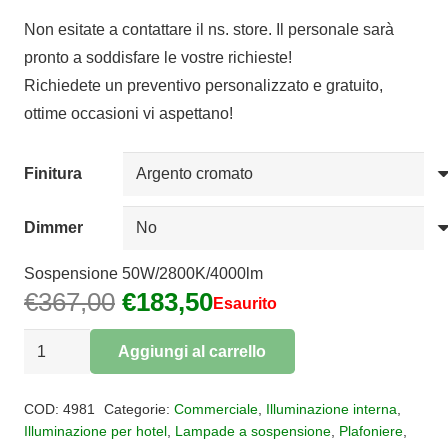
di
Non esitate a contattare il ns. store. Il personale sarà
prezzo:
pronto a soddisfare le vostre richieste!
da
Richiedete un preventivo personalizzato e gratuito,
€183,50
ottime occasioni vi aspettano!
a
€240,00
Finitura
Dimmer
Sospensione 50W/2800K/4000lm
Il
Il
€
367,00
€
183,50
Esaurito
prezzo
prezzo
Sospensione
originale
attuale
Aggiungi al carrello
2
era:
è:
Alternative:
braccia
€367,00.
€183,50.
COD:
4981
Categorie:
Commerciale
,
Illuminazione interna
,
LED
Illuminazione per hotel
,
Lampade a sospensione
,
Plafoniere
,