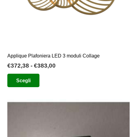
del
prodotto
Applique Plafoniera LED 3 moduli Collage
Fascia
€
372,38
-
€
383,00
di
Questo
Scegli
prezzo:
prodotto
da
ha
€372,38
più
a
varianti.
€383,00
Le
opzioni
possono