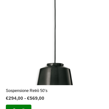
Le
opzioni
possono
essere
scelte
nella
pagina
del
prodotto
Sospensione Retrò 50’s
Fascia
€
294,00
-
€
569,00
di
Questo