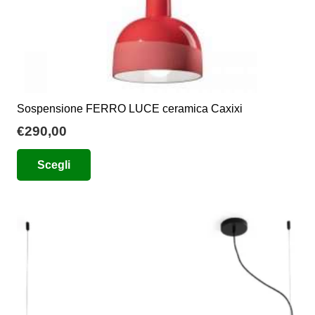
prodotto
Sospensione FERRO LUCE ceramica Caxixi
€
290,00
Questo
Scegli
prodotto
ha
più
varianti.
Le
opzioni
possono
essere