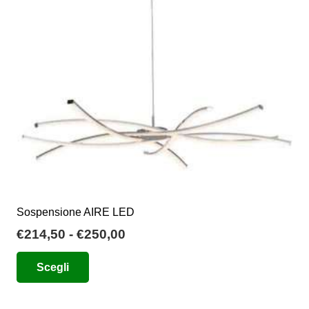
Sospensione AIRE LED
Fascia
€
214,50
-
€
250,00
di
Questo
Scegli
prezzo:
prodotto
da
ha
€214,50