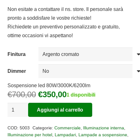
di
Non esitate a contattare il ns. store. Il personale sarà
prezzo:
pronto a soddisfare le vostre richieste!
da
Richiedete un preventivo personalizzato e gratuito,
€250,00
ottime occasioni vi aspettano!
a
€390,00
Finitura
Dimmer
Sospensione led 80W/3000K/6200lm
Il
Il
€
700,00
€
350,00
1 disponibili
prezzo
prezzo
Sospensione
originale
attuale
Aggiungi al carrello
Nur
era:
è:
Alternative:
Led
€700,00.
€350,00.
COD:
5003
Categorie:
Commerciale
,
Illuminazione interna
,
80W
Illuminazione per hotel
,
Lampadari
,
Lampade a sospensione
,