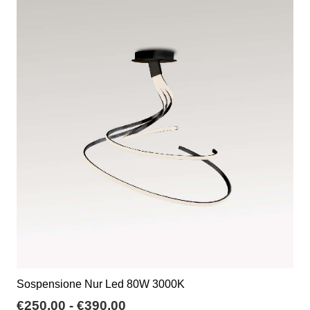
varianti.
Le
opzioni
possono
essere
scelte
nella
pagina
del
prodotto
Sospensione Nur Led 80W 3000K
Fascia
€
250,00
-
€
390,00