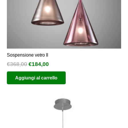
del
prodotto
Sospensione vetro Il
Il
Il
€
368,00
€
184,00
prezzo
prezzo
Aggiungi al carrello
originale
attuale
era:
è:
€368,00.
€184,00.