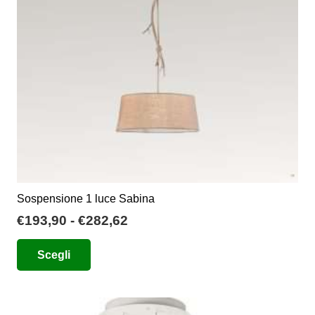
essere
scelte
nella
pagina
del
prodotto
Sospensione 1 luce Sabina
Fascia
€
193,90
-
€
282,62
di
Questo
Scegli
prezzo:
prodotto
da
ha
€193,90
più
a