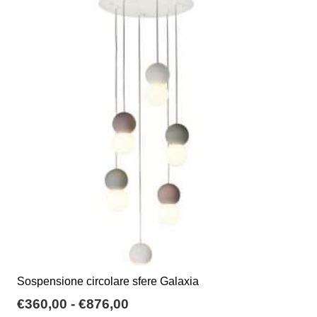
varianti.
€282,62
Le
opzioni
possono
essere
scelte
nella
pagina
del
prodotto
Sospensione circolare sfere Galaxia
Fascia
€
360,00
-
€
876,00