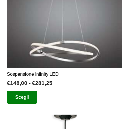
Sospensione Infinity LED
Fascia
€
148,00
-
€
281,25
di
Questo
Scegli
prezzo:
prodotto
da
ha
€148,00
più
a
varianti.
€281,25