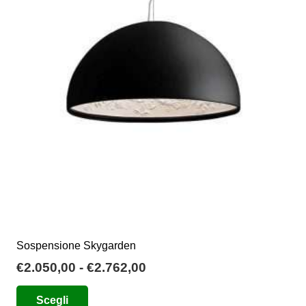
opzioni
possono
essere
scelte
nella
pagina
del
prodotto
Sospensione Skygarden
Fascia
€
2.050,00
-
€
2.762,00
di
Questo
Scegli
prezzo:
prodotto