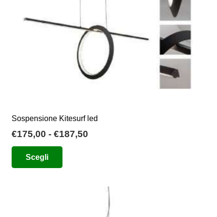
Sospensione Kitesurf led
Fascia
€
175,00
-
€
187,50
di
Questo
Scegli
prezzo:
prodotto
da
ha
€175,00
più
a
varianti.
€187,50
Le