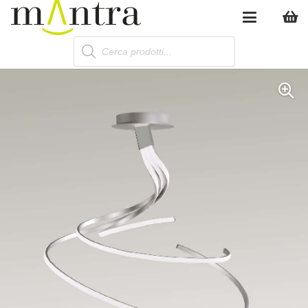
Products
search