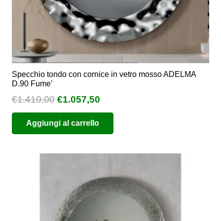
prodotto
Specchio tondo con cornice in vetro mosso ADELMA
D.90 Fume’
Il
Il
€
1.410,00
€
1.057,50
prezzo
prezzo
Aggiungi al carrello
originale
attuale
era:
è:
€1.410,00.
€1.057,50.