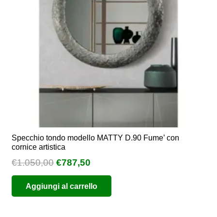
Specchio tondo modello MATTY D.90 Fume’ con
cornice artistica
Il
Il
€
1.050,00
€
787,50
prezzo
prezzo
Aggiungi al carrello
originale
attuale
era:
è:
€1.050,00.
€787,50.