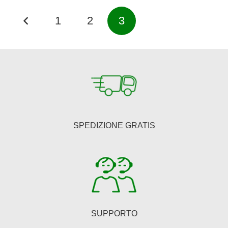
Paginazione
1
2
3
degli
articoli
SPEDIZIONE GRATIS
SUPPORTO