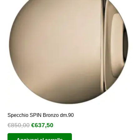
Specchio SPIN Bronzo dm.90
Il
Il
€
850,00
€
637,50
prezzo
prezzo