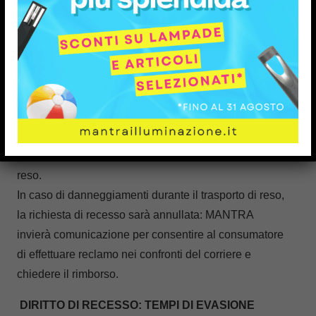
È necessario
indicare sul pacco il numero di
riferimento del reso
. In mancanza di tale dato,
la spedizione sarà respinta.
Si raccomanda di utilizzare
l’imballaggio
originale
non danneggiato.
MANTRA non è in alcun modo responsabile per furti,
smarrimenti o danneggiamenti delle spedizioni di
reso.
In caso di danneggiamenti durante il trasporto di reso,
la richiesta di recesso sarà annullata: MANTRA
invierà comunicazione per consentire al consumatore
di effettuare reclamo nei confronti del corriere e
chiedere il rimborso.
DIRITTO DI RECESSO: TEMPI DI EVASIONE