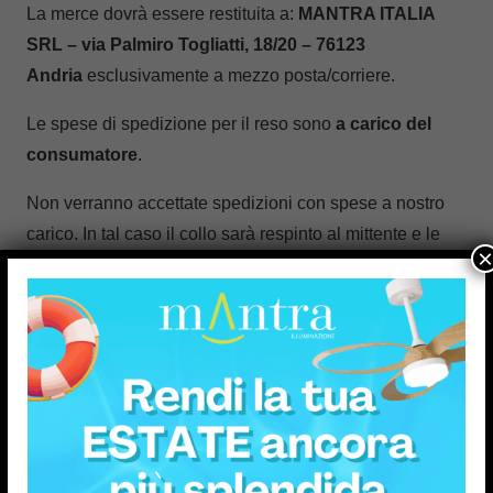
La merce dovrà essere restituita a:
MANTRA ITALIA
SRL – via Palmiro Togliatti, 18/20 –
76123
Andria
esclusivamente a mezzo posta/corriere.
Le spese di spedizione per il reso sono
a carico del
consumatore
.
Non verranno accettate spedizioni con spese a nostro
carico. In tal caso il collo sarà respinto al mittente e le
×
spedizioni (di andata e ritorno) saranno a totale carico
del consumatore.
La spedizione di reso è responsabilità del
consumatore.
Si consiglia di assicurare le spedizioni di reso
.
La spedizione di reso dovrà essere
effettuata
entro 14 giorni
dalla richiesta di reso.