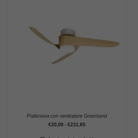
Plafoniera con ventilatore Groenland
Fascia
€
20,00
-
€
231,65
di