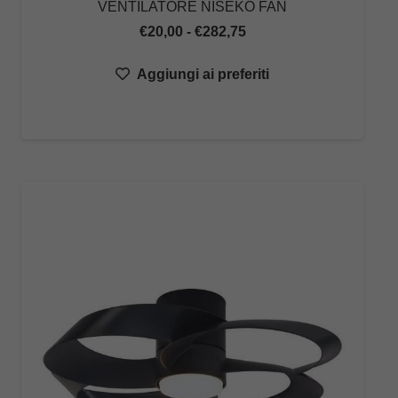
VENTILATORE NISEKO FAN
Fascia
€
20,00
-
€
282,75
di
Aggiungi ai preferiti
prezzo:
da
€20,00
a
€282,75