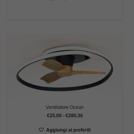
da
€20,00
a
€221,00
Ventilatore Ocean
Fascia
€
25,00
-
€
280,30
di
Aggiungi ai preferiti
prezzo: