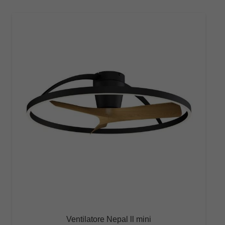
€308,00
Ventilatore Nepal ll mini