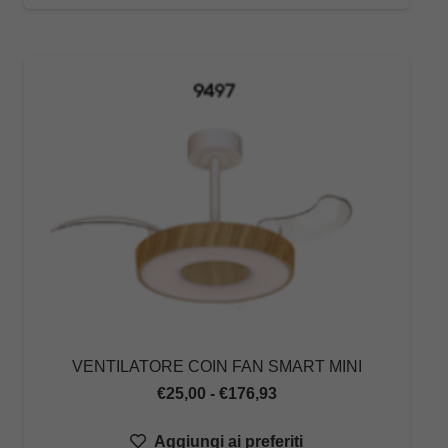
a
€152,21
VENTILATORE COIN FAN SMART MINI
Fascia
€
25,00
-
€
176,93
di
Aggiungi ai preferiti