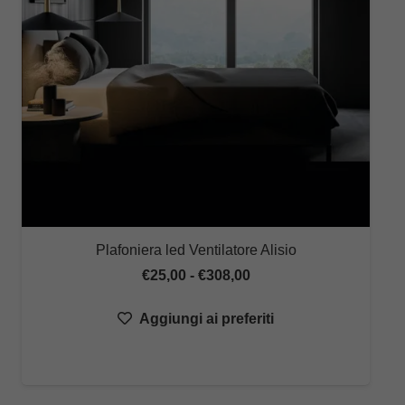
Plafoniera led Ventilatore Alisio
Fascia
€
25,00
-
€
308,00
di
Aggiungi ai preferiti
prezzo:
da
€25,00
a