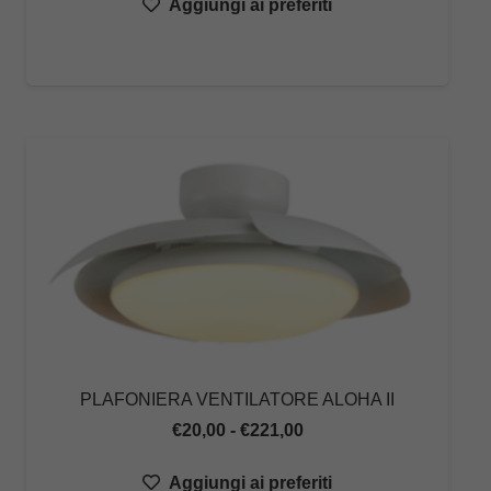
Aggiungi ai preferiti
prezzo:
da
€25,00
a
€173,44
PLAFONIERA VENTILATORE ALOHA II
Fascia
€
20,00
-
€
221,00
di
Aggiungi ai preferiti
prezzo: