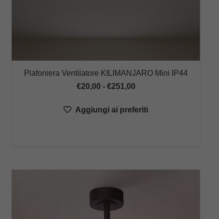
Plafoniera Ventilatore KILIMANJARO Mini IP44
Fascia
€
20,00
-
€
251,00
di
Aggiungi ai preferiti
prezzo:
da
€20,00
a
€251,00