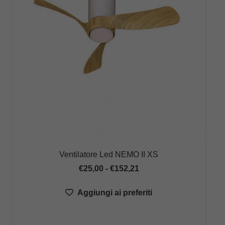
Ventilatore Led NEMO II XS
Fascia
€
25,00
-
€
152,21
di
Aggiungi ai preferiti
prezzo:
da
€25,00