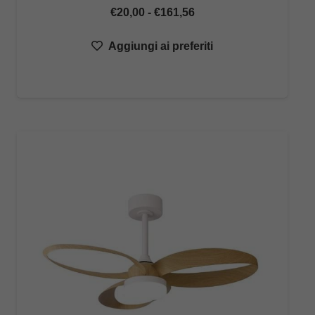
Fascia
€
20,00
-
€
161,56
di
Aggiungi ai preferiti
prezzo:
da
€20,00
a
€161,56