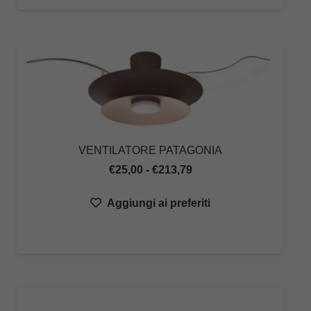
VENTILATORE PATAGONIA
Fascia
€
25,00
-
€
213,79
di
Aggiungi ai preferiti
prezzo:
da
€25,00
a
€213,79