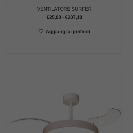
VENTILATORE SURFER
Fascia
€
25,00
-
€
207,10
di
Aggiungi ai preferiti
prezzo:
da
€25,00
a
€207,10