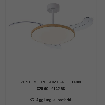
VENTILATORE SLIM FAN LED Mini
Fascia
€
20,00
-
€
142,68
di
Aggiungi ai preferiti
prezzo: