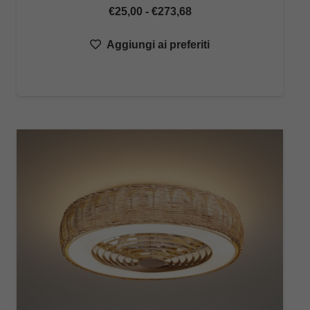
Fascia
€
25,00
-
€
273,68
di
Aggiungi ai preferiti
prezzo:
da
€25,00
a
€273,68