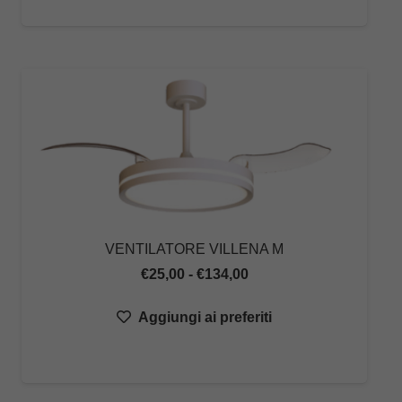
€29,00
a
€469,00
VENTILATORE VILLENA M
Fascia
€
25,00
-
€
134,00
di
Aggiungi ai preferiti
prezzo:
da
€25,00
a