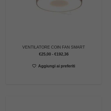
VENTILATORE COIN FAN SMART
Fascia
€
25,00
-
€
192,36
di
Aggiungi ai preferiti
prezzo:
da
€25,00
a
€192,36