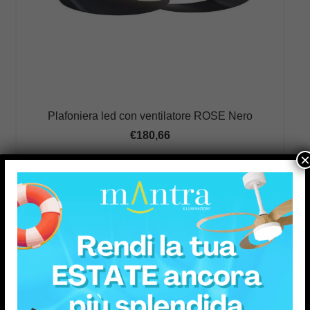
Plafoniera led con ventilatore ROSE Nero
€
180,66
×
Aggiungi ai preferiti