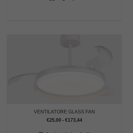
prezzo:
da
€25,00
a
€176,93
VENTILATORE GLASS FAN
Fascia
€
25,00
-
€
173,44
di