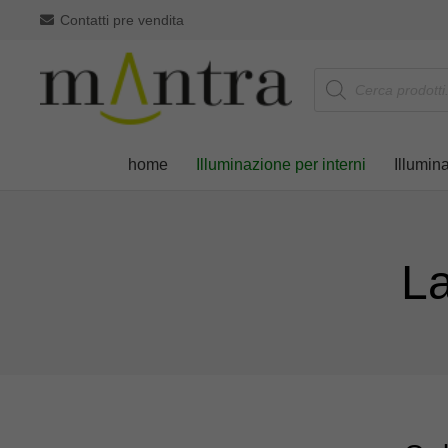
Contatti pre vendita
Products
search
home
Illuminazione per interni
Illumin
L