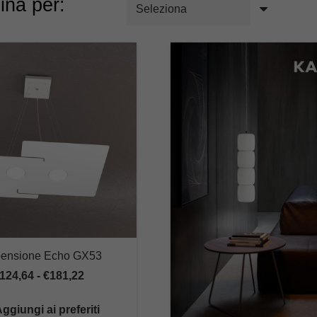
ina per:
ensione Echo GX53
Fascia
124,64
-
€
181,22
di
ggiungi ai preferiti
prezzo: