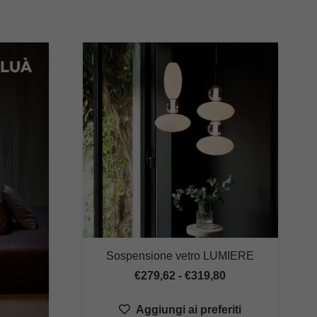
Sospensione vetro LUMIERE
Fascia
€
279,62
-
€
319,80
di
Aggiungi ai preferiti
prezzo: