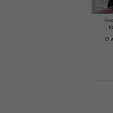
Sosp
€
A