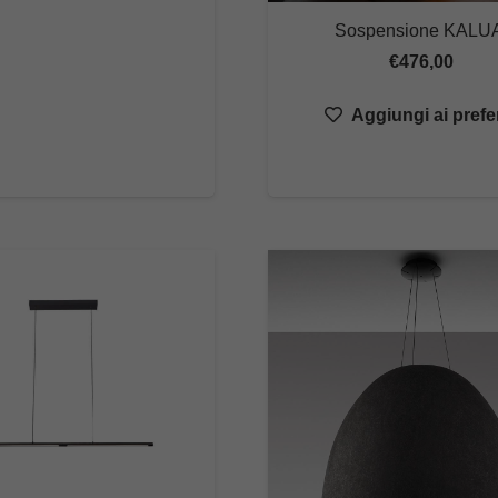
da
Sospensione KALUA
€124,64
€
476,00
a
Aggiungi ai prefer
€181,22