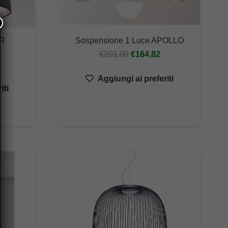
R
Sospensione 1 Luce APOLLO
Il
Il
€
201,00
€
164,82
prezzo
prezzo
Aggiungi ai preferiti
originale
attuale
iti
era:
è:
€201,00.
€164,82.