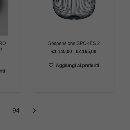
RO
Sospensione SPOKES 2
i
Fascia
€
1.145,00
-
€
2.165,00
di
rezzo
Aggiungi ai preferiti
prezzo:
iti
ttuale
da
:
€1.145,00
393,60.
a
€2.165,00
…
94