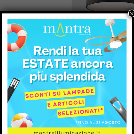
×
pensione LED Torch
SOSPENSIONE NU
ACOUSTIC
€
136,69
€
2.402,00
ggiungi ai preferiti
Aggiungi ai prefer