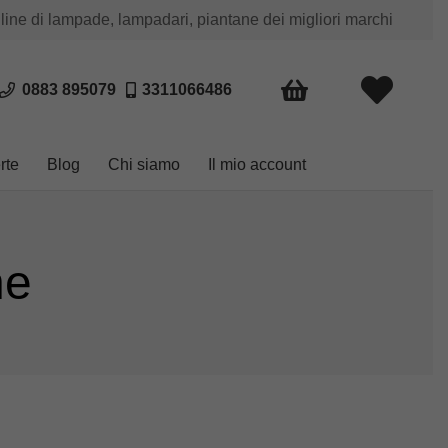
 line di lampade, lampadari, piantane dei migliori marchi
0883 895079
3311066486
rte
Blog
Chi siamo
Il mio account
ne