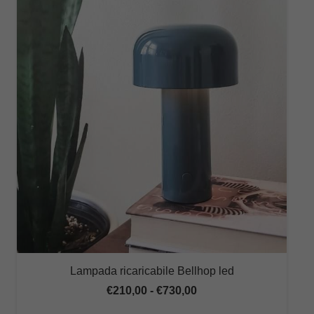
Lampada ricaricabile Bellhop led
Fascia
€
210,00
-
€
730,00
di