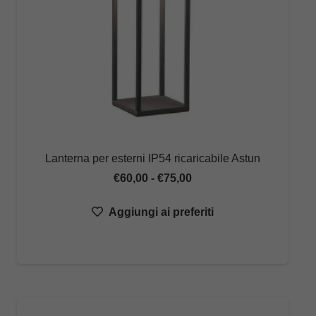
Lanterna per esterni IP54 ricaricabile Astun
Fascia
€
60,00
-
€
75,00
di
Aggiungi ai preferiti
prezzo:
da
€60,00
a
€75,00