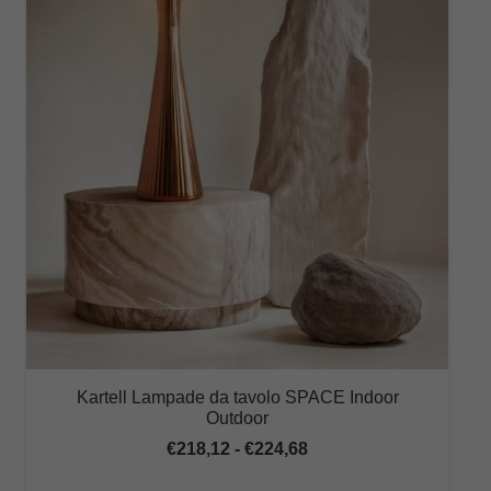
Kartell Lampade da tavolo SPACE Indoor
Outdoor
Fascia
€
218,12
-
€
224,68
di