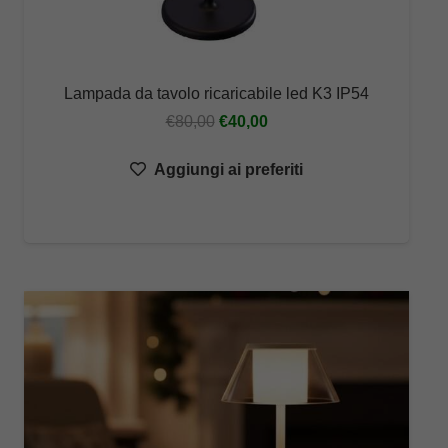
Lampada da tavolo ricaricabile led K3 IP54
Il
Il
€
80,00
€
40,00
prezzo
prezzo
Aggiungi ai preferiti
originale
attuale
era:
è:
€80,00.
€40,00.