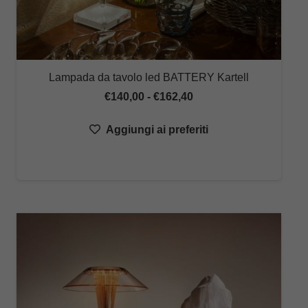
Lampada da tavolo led BATTERY Kartell
Fascia
€
140,00
-
€
162,40
di
Aggiungi ai preferiti
prezzo:
da
€140,00
a
€162,40