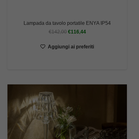
Lampada da tavolo portatile ENYA IP54
Il
Il
€
142,00
€
116,44
prezzo
prezzo
Aggiungi ai preferiti
originale
attuale
era:
è:
€142,00.
€116,44.