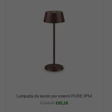
Lampada da tavolo per esterni PURE IP54
Il
Il
€
104,00
€
85,28
prezzo
prezzo