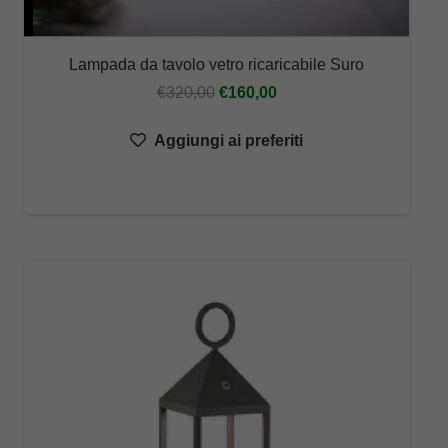
Lampada da tavolo vetro ricaricabile Suro
Il
Il
€
320,00
€
160,00
prezzo
prezzo
Aggiungi ai preferiti
originale
attuale
era:
è:
€320,00.
€160,00.