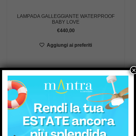
LAMPADA GALLEGGIANTE WATERPROOF
BABY LOVE
€
440,00
Aggiungi ai preferiti
×