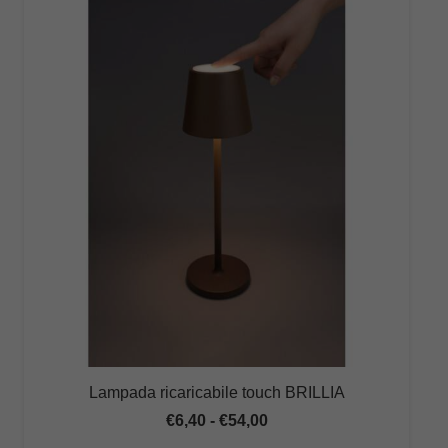
Lampada ricaricabile touch BRILLIA
Fascia
€
6,40
-
€
54,00
di