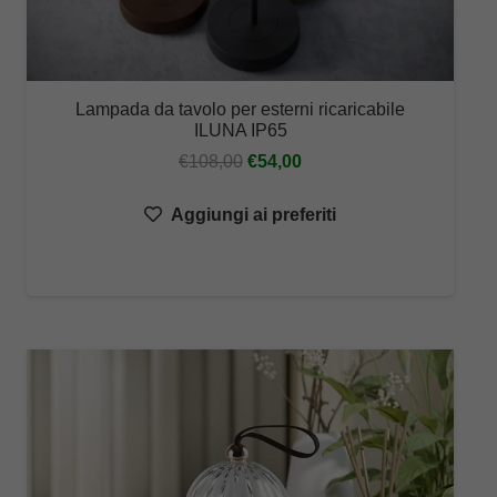
Lampada da tavolo per esterni ricaricabile
ILUNA IP65
Il
Il
€
108,00
€
54,00
prezzo
prezzo
Aggiungi ai preferiti
originale
attuale
era:
è:
€108,00.
€54,00.