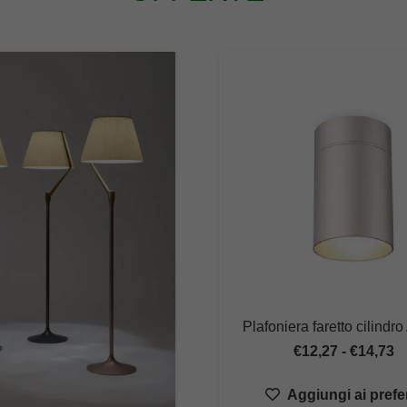
Plafoniera faretto cilindr
F
€
12,27
-
€
14,73
di
Aggiungi ai prefer
p