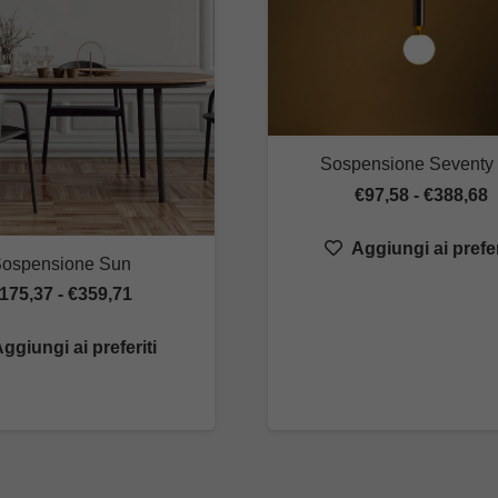
Sospensione Seventy 
F
€
97,58
-
€
388,68
d
Aggiungi ai prefer
p
ospensione Sun
d
Fascia
175,37
-
€
359,71
€
di
ggiungi ai preferiti
a
prezzo:
€
da
€175,37
a
€359,71