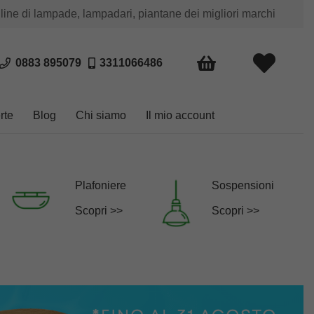
 line di lampade, lampadari, piantane dei migliori marchi
0883 895079
3311066486
rte
Blog
Chi siamo
Il mio account
Plafoniere
Sospensioni
Scopri >>
Scopri >>