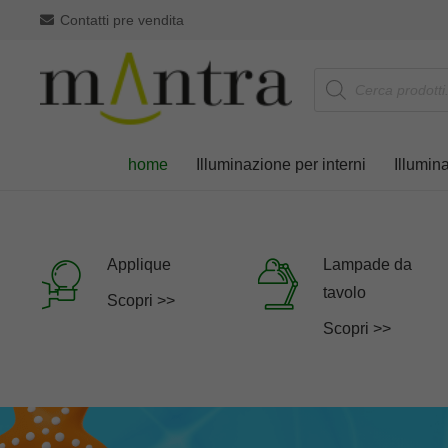
Contatti pre vendita
Products
search
home
Illuminazione per interni
Illumin
Applique
Lampade da
tavolo
Scopri >>
Scopri >>