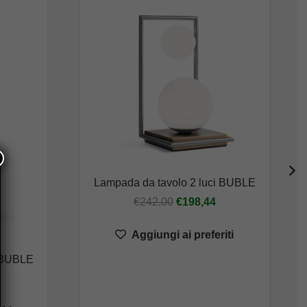
Lampada da tavolo 2 luci BUBLE
Il
Il
€
242,00
€
198,44
prezzo
prezzo
Aggiungi ai preferiti
originale
attuale
era:
è:
i BUBLE
€242,00.
€198,44.
rezzo