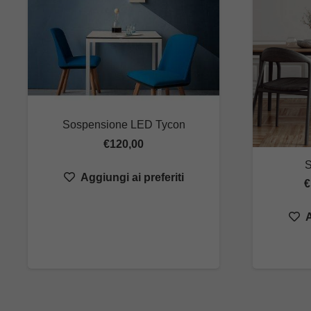
Sospensione LED Tycon
€
120,00
S
Aggiungi ai preferiti
€
A