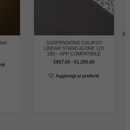
led
SOSPENSIONE CALIPSO
LINEAR STAND ALONE 120
ascia
180 – APP COMPATIBILE
i
Fascia
€
857,00
-
€
1.295,00
iti
rezzo:
di
a
Aggiungi ai preferiti
prezzo:
97,58
da
€857,00
388,68
a
€1.295,00