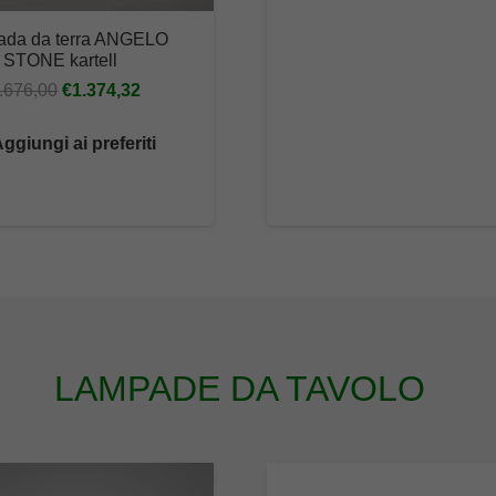
d
da da terra ANGELO
€
STONE kartell
a
Il
Il
.676,00
€
1.374,32
€
prezzo
prezzo
ggiungi ai preferiti
originale
attuale
era:
è:
€1.676,00.
€1.374,32.
LAMPADE DA TAVOLO