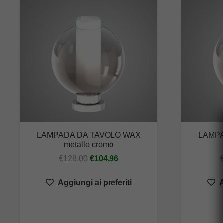
LAMPADA DA TAVOLO WAX
LAMPA
metallo cromo
Il
Il
€
128,00
€
104,96
prezzo
prezzo
Aggiungi ai preferiti
A
originale
attuale
era:
è:
€128,00.
€104,96.