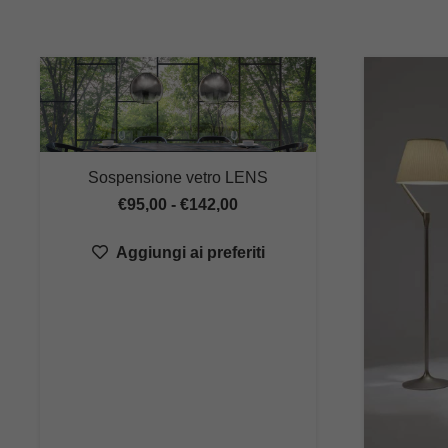
Sospensione vetro LENS
Fascia
€
95,00
-
€
142,00
di
Aggiungi ai preferiti
prezzo:
da
€95,00
a
€142,00