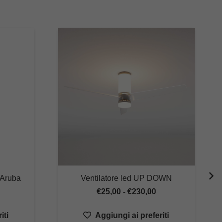
o Aruba
Ventilatore led UP DOWN
ascia
Fascia
€
25,00
-
€
230,00
di
iti
Aggiungi ai preferiti
rezzo:
prezzo: