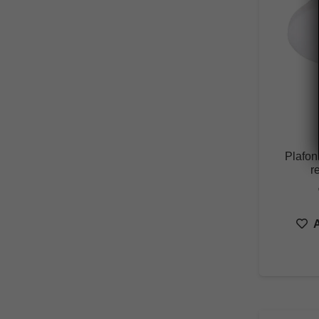
Plafon
r
A