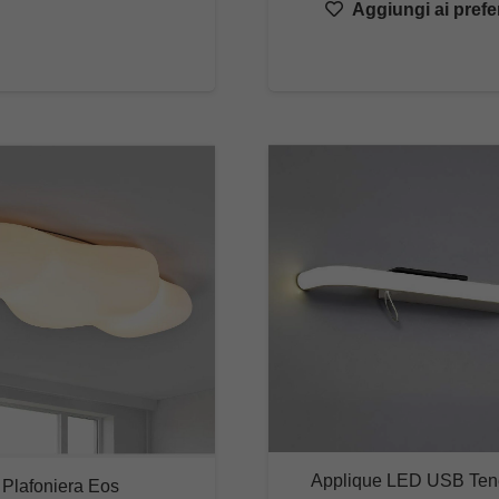
Aggiungi ai prefer
da
€25,00
a
€273,68
Applique LED USB Tene
Plafoniera Eos