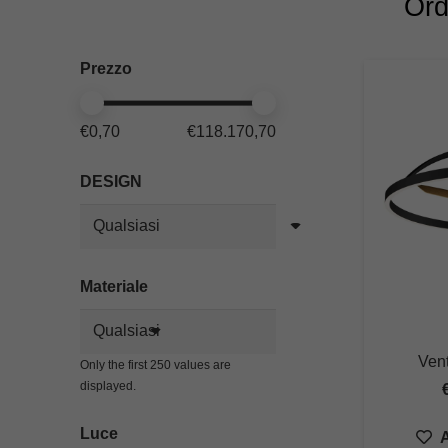
Ord
Prezzo
€0,70
€118.170,70
DESIGN
Materiale
Vent
Only the first 250 values are
displayed.
Luce
A