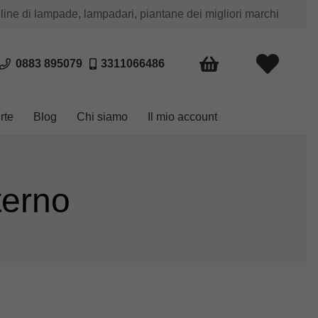
 line di lampade, lampadari, piantane dei migliori marchi
0883 895079
3311066486
rte
Blog
Chi siamo
Il mio account
terno