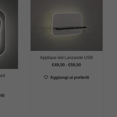
Applique led Lanzarote USB
Fascia
€
49,50
-
€
59,50
di
Led
Aggiungi ai preferiti
prezzo:
ascia
da
i
€49,50
iti
rezzo:
a
a
€59,50
66,42