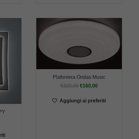
197,62
Plafoniera Ondas Music
Il
Il
€
320,00
€
160,00
prezzo
prezzo
Aggiungi ai preferiti
originale
attuale
era:
è:
OPY
€320,00.
€160,00.
rezzo
iti
ttuale