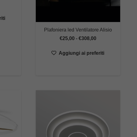
ezzo
iti
tuale
Plafoniera led Ventilatore Alisio
9,50.
Fascia
€
25,00
-
€
308,00
di
Aggiungi ai preferiti
prezzo:
da
€25,00
a
€308,00