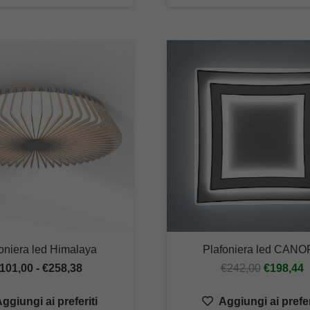
a
a
€
€261,12
oniera led Himalaya
Plafoniera led CAN
Fascia
Il
Il
101,00
-
€
258,38
€
242,00
€
198,44
di
prezzo
p
ggiungi ai preferiti
Aggiungi ai prefer
prezzo:
originale
a