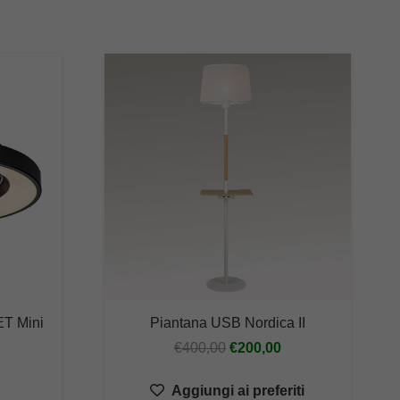
ET Mini
Piantana USB Nordica II
Il
Il
€
400,00
€
200,00
prezzo
prezzo
Aggiungi ai preferiti
originale
attuale