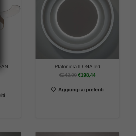
FAN
Plafoniera ILONA led
Il
Il
€
242,00
€
198,44
ascia
prezzo
prezzo
i
Aggiungi ai preferiti
originale
attuale
iti
rezzo:
era:
è:
a
€242,00.
€198,44.
25,00
192,36