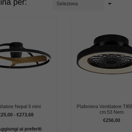
ina per:
ilatore Nepal ll mini
Plafoniera Ventilatore TIB
cm.53 Nero
Fascia
€
25,00
-
€
273,68
€
256,00
di
ggiungi ai preferiti
prezzo: