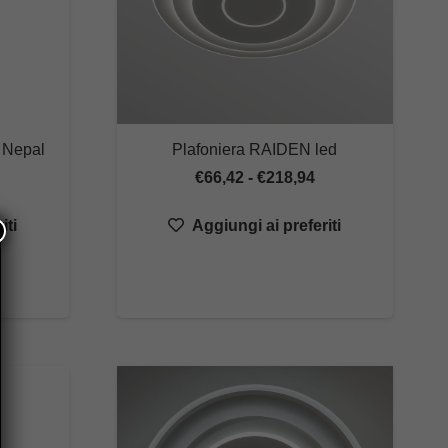
e Nepal
Plafoniera RAIDEN led
ascia
Fascia
€
66,42
-
€
218,94
i
di
iti
Aggiungi ai preferiti
rezzo:
prezzo:
a
da
29,00
€66,42
a
469,00
€218,94