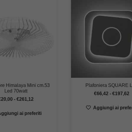
ore Himalaya Mini cm.53
Plafoniera SQUARE 
Led 70watt
F
€
66,42
-
€
197,62
Fascia
€
20,00
-
€
261,12
d
di
Aggiungi ai prefer
p
ggiungi ai preferiti
prezzo:
d
da
€
€20,00