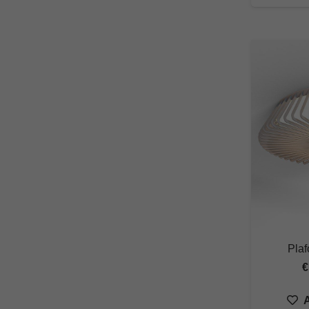
Plaf
€
A