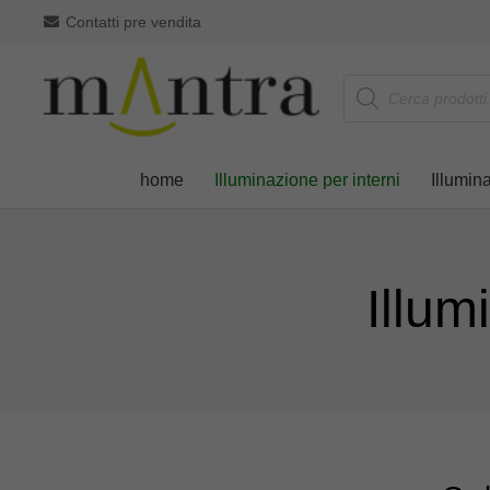
Contatti pre vendita
Products
search
home
Illuminazione per interni
Illumin
Illum