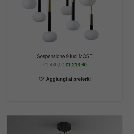
Sospensione 9 luci MOSE
Il
Il
€
1.480,00
€
1.213,60
prezzo
prezzo
Aggiungi ai preferiti
originale
attuale
era:
è:
€1.480,00.
€1.213,60.