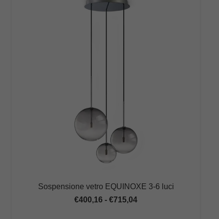
Sospensione vetro EQUINOXE 3-6 luci
Fascia
€
400,16
-
€
715,04
di