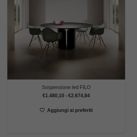
Sospensione led FILO
Fascia
€
1.480,10
-
€
2.674,84
di
Aggiungi ai preferiti
prezzo:
da
€1.480,10