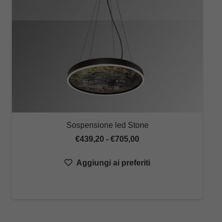
Sospensione led Stone
Fascia
€
439,20
-
€
705,00
di
Aggiungi ai preferiti
prezzo:
da
€439,20
a
€705,00