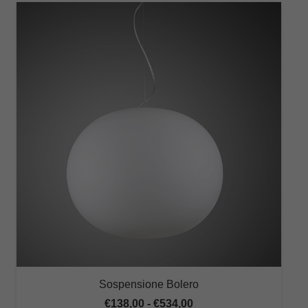
Sospensione Bolero
Fascia
€
138,00
-
€
534,00