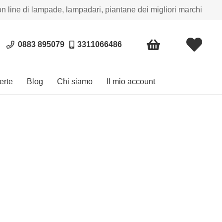
on line di lampade, lampadari, piantane dei migliori marchi
0883 895079
3311066486
erte
Blog
Chi siamo
Il mio account