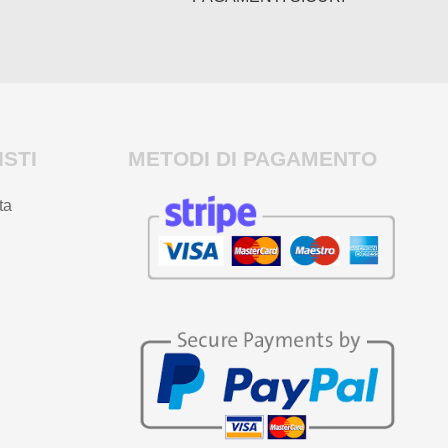
STI
METODI DI PAGAMENTO
ta