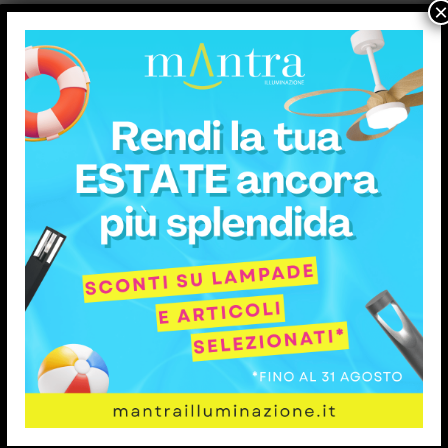
×
SUPPORTO
RESI FACILI
ILI
ASSISTENZA ACQUI
Condizioni generali di vendit
Sconti e coupon