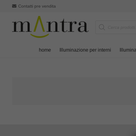
Contatti pre vendita
Products
search
home
Illuminazione per interni
Illumin