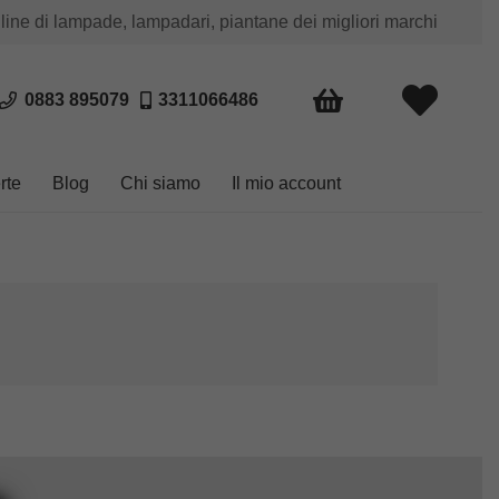
 line di lampade, lampadari, piantane dei migliori marchi
0883 895079
3311066486
rte
Blog
Chi siamo
Il mio account