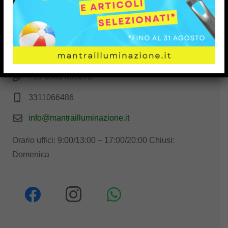
Viale Palmiro Togliatti, 18 - 76123 Andria (BT),
Italy
+39 0883 895079
3311066486
info@mantrailluminazione.it
Orario uffici: 9:00/13:00 – 17:00/20:00 Chiusi:
Domenica