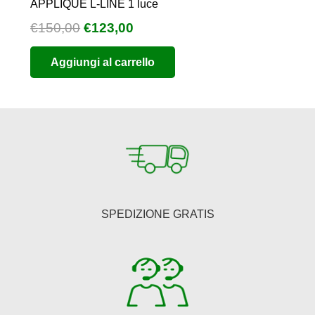
APPLIQUE L-LINE 1 luce
Il
Il
€
150,00
€
123,00
prezzo
prezzo
Aggiungi al carrello
originale
attuale
era:
è:
€150,00.
€123,00.
SPEDIZIONE GRATIS