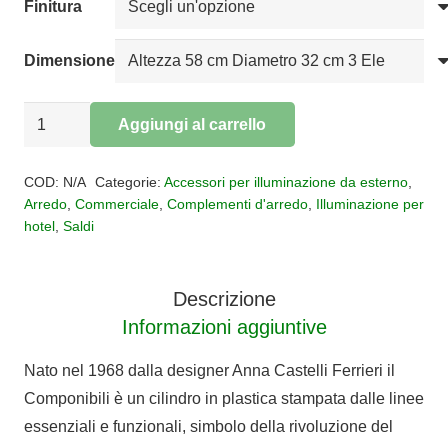
Finitura
Dimensione
Kartell
Aggiungi al carrello
Componibili
Alternative:
Classic
COD:
N/A
Categorie:
Accessori per illuminazione da esterno
,
quantità
Arredo
,
Commerciale
,
Complementi d'arredo
,
Illuminazione per
hotel
,
Saldi
Descrizione
Informazioni aggiuntive
Nato nel 1968 dalla designer Anna Castelli Ferrieri il
Componibili è un cilindro in plastica stampata dalle linee
essenziali e funzionali, simbolo della rivoluzione del