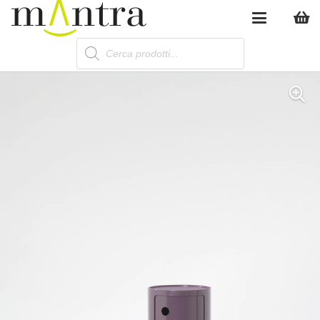
Products
search