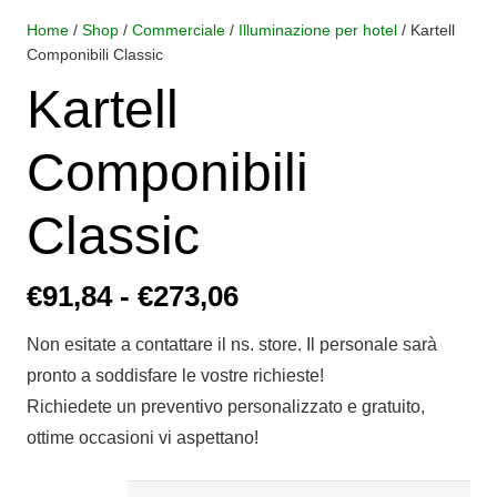
Home
/
Shop
/
Commerciale
/
Illuminazione per hotel
/ Kartell
Componibili Classic
Kartell
Componibili
Classic
Fascia
€
91,84
-
€
273,06
di
Non esitate a contattare il ns. store. Il personale sarà
prezzo:
pronto a soddisfare le vostre richieste!
da
Richiedete un preventivo personalizzato e gratuito,
€91,84
ottime occasioni vi aspettano!
a
€273,06