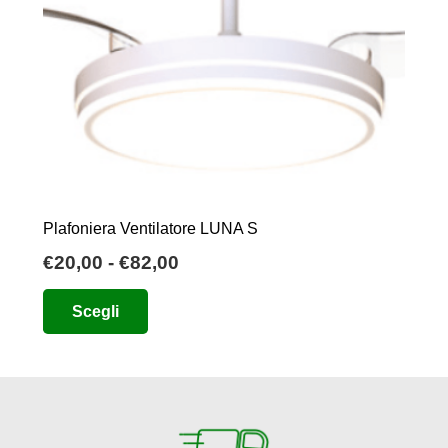
Plafoniera Ventilatore LUNA S
Fascia
€
20,00
-
€
82,00
di
Questo
Scegli
prezzo:
prodotto
da
ha
€20,00
più
a
varianti.
€82,00
Le