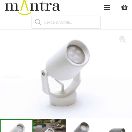
Products
search