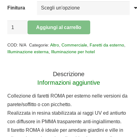
Finitura
FARETTO
Aggiungi al carrello
ROMA
Alternative:
D.
COD:
N/A
Categorie:
Altro
,
Commerciale
,
Faretti da esterno
,
12
Illuminazione esterna
,
Illuminazione per hotel
quantità
Descrizione
Informazioni aggiuntive
Collezione di faretti ROMA per esterno nelle versioni da
parete/soffitto o con picchetto.
Realizzata in resina stabilizzata ai raggi UV ed antiurto
con diffusore in PMMA trasparente anti-ingiallimento.
Il faretto ROMA è ideale per arredare giardini e ville in