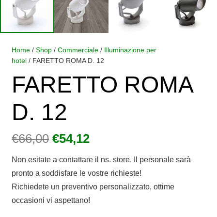
Home
/
Shop
/
Commerciale
/
Illuminazione per
hotel
/ FARETTO ROMA D. 12
FARETTO ROMA
D. 12
Il
Il
€
66,00
€
54,12
prezzo
prezzo
Non esitate a contattare il ns. store. Il personale sarà
originale
attuale
pronto a soddisfare le vostre richieste!
era:
è:
Richiedete un preventivo personalizzato, ottime
€66,00.
€54,12.
occasioni vi aspettano!