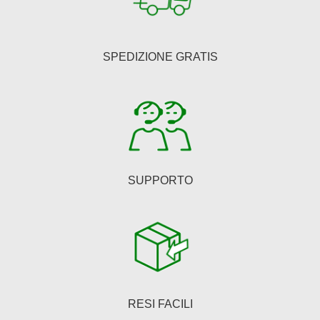
opzioni
possono
essere
SPEDIZIONE GRATIS
scelte
nella
pagina
del
prodotto
SUPPORTO
RESI FACILI