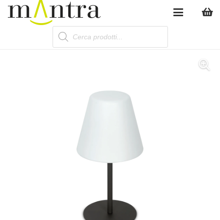
Products
search