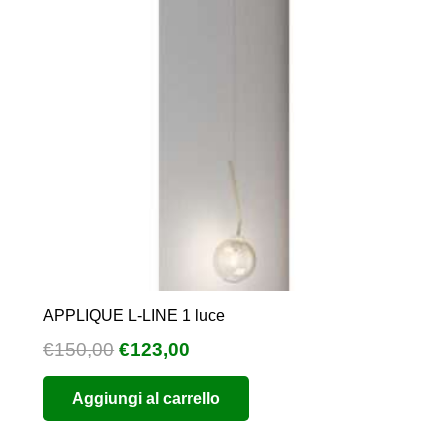
APPLIQUE L-LINE 1 luce
Il
Il
€
150,00
€
123,00
prezzo
prezzo
Aggiungi al carrello
originale
attuale
era:
è: