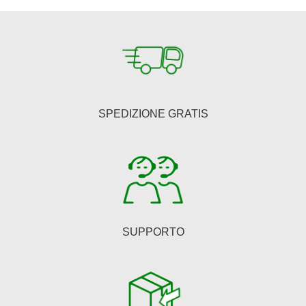
€150,00.
€123,00.
SPEDIZIONE GRATIS
SUPPORTO