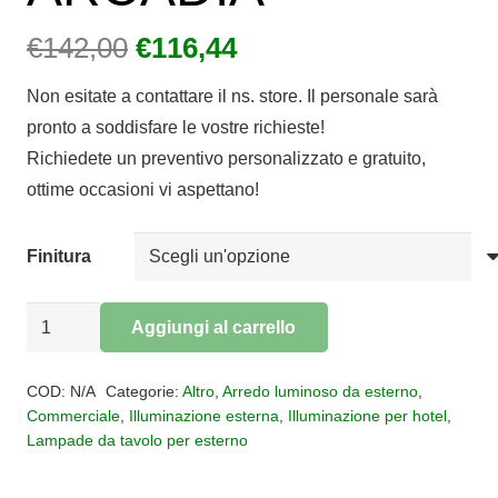
Il
Il
€
142,00
€
116,44
prezzo
prezzo
Non esitate a contattare il ns. store. Il personale sarà
originale
attuale
pronto a soddisfare le vostre richieste!
era:
è:
Richiedete un preventivo personalizzato e gratuito,
€142,00.
€116,44.
ottime occasioni vi aspettano!
Finitura
Lampada
Aggiungi al carrello
da
Alternative:
tavolo
COD:
N/A
Categorie:
Altro
,
Arredo luminoso da esterno
,
per
Commerciale
,
Illuminazione esterna
,
Illuminazione per hotel
,
Lampade da tavolo per esterno
esterni
ARCADIA