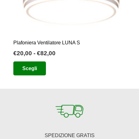
Plafoniera Ventilatore LUNA S
Fascia
€
20,00
-
€
82,00
di
Questo
Scegli
prezzo:
prodotto
da
ha
€20,00
più
a
varianti.
€82,00
Le
opzioni
possono
essere
SPEDIZIONE GRATIS