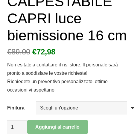
CALPESTABILE
CAPRI luce
biemissione 16 cm
Il
Il
€
89,00
€
72,98
prezzo
prezzo
Non esitate a contattare il ns. store. Il personale sarà
originale
attuale
pronto a soddisfare le vostre richieste!
era:
è:
Richiedete un preventivo personalizzato, ottime
€89,00.
€72,98.
occasioni vi aspettano!
Finitura
LAMPADA
Aggiungi al carrello
INCASSO