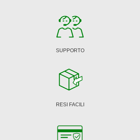
scelte
nella
pagina
del
prodotto
SUPPORTO
RESI FACILI