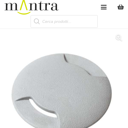
Products
search