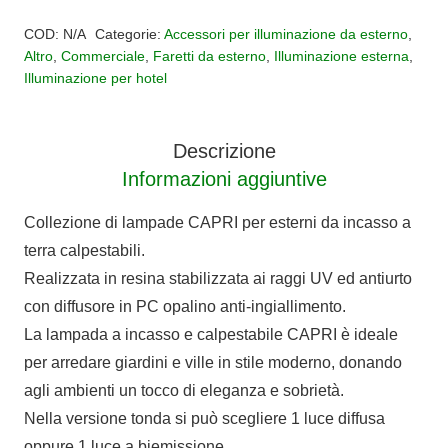
Alternative:
TONDA
COD:
N/A
Categorie:
Accessori per illuminazione da esterno
,
CALPESTABILE
Altro
,
Commerciale
,
Faretti da esterno
,
Illuminazione esterna
,
Illuminazione per hotel
CAPRI
luce
biemissione
Descrizione
16
Informazioni aggiuntive
cm
quantità
Collezione di lampade CAPRI per esterni da incasso a
terra calpestabili.
Realizzata in resina stabilizzata ai raggi UV ed antiurto
con diffusore in PC opalino anti-ingiallimento.
La lampada a incasso e calpestabile CAPRI è ideale
per arredare giardini e ville in stile moderno, donando
agli ambienti un tocco di eleganza e sobrietà.
Nella versione tonda si può scegliere 1 luce diffusa
oppure 1 luce a biemissione.