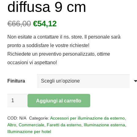
diffusa 9 cm
Il
Il
€
66,00
€
54,12
prezzo
prezzo
Non esitate a contattare il ns. store. Il personale sarà
originale
attuale
pronto a soddisfare le vostre richieste!
era:
è:
Richiedete un preventivo personalizzato, ottime
€66,00.
€54,12.
occasioni vi aspettano!
Finitura
FARETTO
Aggiungi al carrello
INCASSO
Alternative:
TONDA
COD:
N/A
Categorie:
Accessori per illuminazione da esterno
,
CALPESTABILE
Altro
,
Commerciale
,
Faretti da esterno
,
Illuminazione esterna
,
Illuminazione per hotel
CAPRI