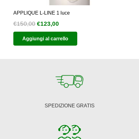
APPLIQUE L-LINE 1 luce
Il
Il
€
150,00
€
123,00
prezzo
prezzo
Aggiungi al carrello
originale
attuale
era:
è:
€150,00.
€123,00.
SPEDIZIONE GRATIS