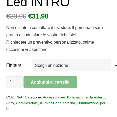
Led INTRO
Il
Il
€
39,00
€
31,98
prezzo
prezzo
Non esitate a contattare il ns. store. Il personale sarà
originale
attuale
pronto a soddisfare le vostre richieste!
era:
è:
Richiedete un preventivo personalizzato, ottime
€39,00.
€31,98.
occasioni vi aspettano!
Finitura
SEGNAPASSO
Aggiungi al carrello
Led
Alternative:
INTRO
COD:
N/A
Categorie:
Accessori per illuminazione da esterno
,
quantità
Altro
,
Commerciale
,
Illuminazione esterna
,
Illuminazione per
hotel