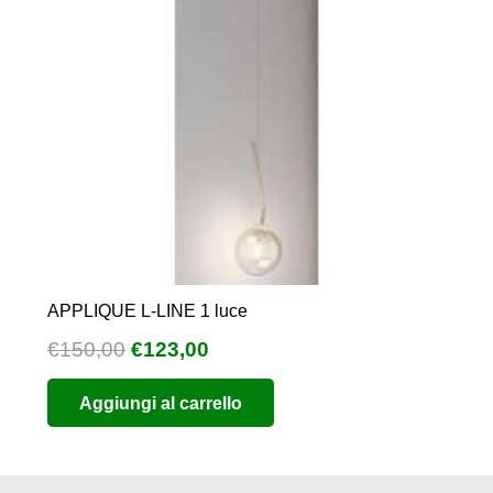
APPLIQUE L-LINE 1 luce
Il
Il
€
150,00
€
123,00
prezzo
prezzo
Aggiungi al carrello
originale
attuale
era:
è:
€150,00.
€123,00.