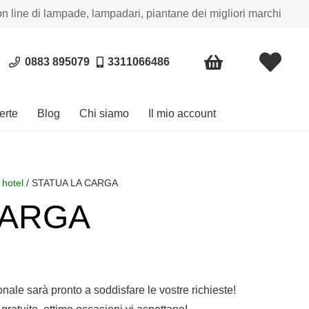
on line di lampade, lampadari, piantane dei migliori marchi
0883 895079
3311066486
erte
Blog
Chi siamo
Il mio account
 hotel
/ STATUA LA CARGA
CARGA
a
o:
sonale sarà pronto a soddisfare le vostre richieste!