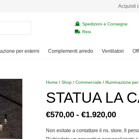
Acquisti 
Spedizioni e Consegne
Resi
nazione per esterni
Complementi arredo
Ventilatori
Off
Home
/
Shop
/
Commerciale
/
Illuminazione per
STATUA LA 
Fasci
€
570,00
-
€
1.920,00
di
prezz
Non esitate a contattare il ns. store. Il per