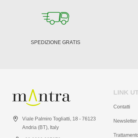
essere
scelte
nella
pagina
del
SPEDIZIONE GRATIS
prodotto
LINK UT
Contatti
Viale Palmiro Togliatti, 18 - 76123
Newsletter
Andria (BT), Italy
Trattamento