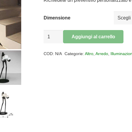
da
Richiedete un preventivo personalizzato e 
€570,
a
Dimensione
€1.920
STATUA
Aggiungi al carrello
LA
Alternative:
CARGA
COD:
N/A
Categorie:
Altro
,
Arredo
,
Illuminazio
quantità