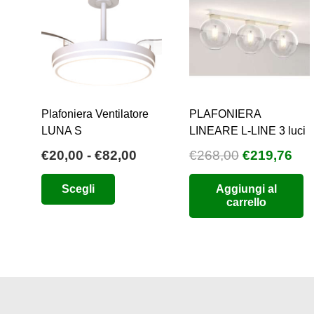
Plafoniera Ventilatore
PLAFONIERA
LUNA S
LINEARE L-LINE 3 luci
Fascia
Il
Il
€
20,00
-
€
82,00
€
268,00
€
219,76
di
prezzo
pre
Questo
Scegli
Aggiungi al
prezzo:
originale
att
prodotto
carrello
da
era:
è:
ha
€20,00
€268,00.
€21
più
a
varianti.
€82,00
Le
opzioni
possono