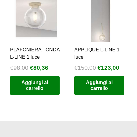
PLAFONIERA TONDA
APPLIQUE L-LINE 1
L-LINE 1 luce
luce
Il
Il
Il
Il
€
98,00
€
80,36
€
150,00
€
123,00
zzo
prezzo
prezzo
prezzo
prezz
Aggiungi al
Aggiungi al
uale
originale
attuale
originale
attual
carrello
carrello
era:
è:
era:
è:
9,76.
€98,00.
€80,36.
€150,00.
€123,0