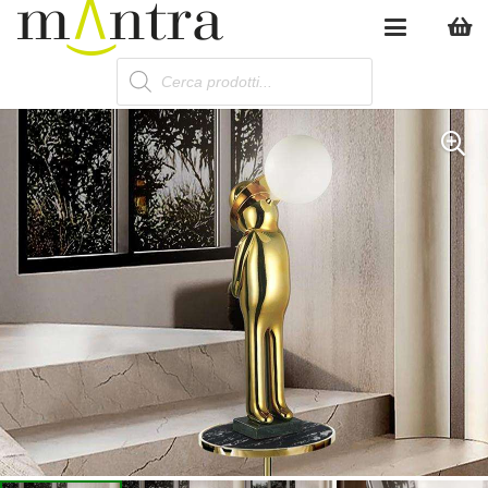
Products
search