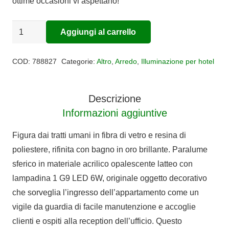
ottime occasioni vi aspettano!
STATUA
Aggiungi al carrello
Alternative:
MISTER
BUBBLE
COD:
788827
Categorie:
Altro
,
Arredo
,
Illuminazione per hotel
quantità
Descrizione
Informazioni aggiuntive
Figura dai tratti umani in fibra di vetro e resina di
poliestere, rifinita con bagno in oro brillante. Paralume
sferico in materiale acrilico opalescente latteo con
lampadina 1 G9 LED 6W, originale oggetto decorativo
che sorveglia l’ingresso dell’appartamento come un
vigile da guardia di facile manutenzione e accoglie
clienti e ospiti alla reception dell’ufficio. Questo