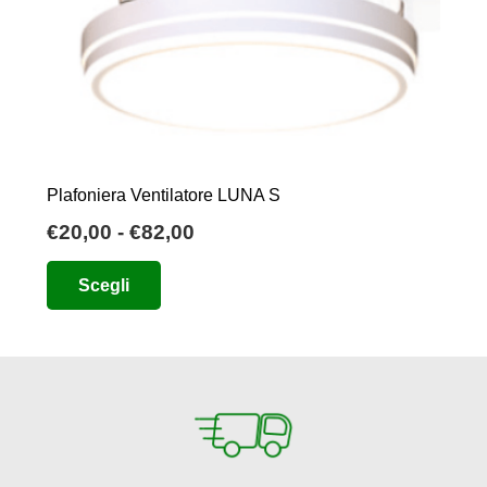
Plafoniera Ventilatore LUNA S
Fascia
€
20,00
-
€
82,00
di
Questo
Scegli
prezzo:
prodotto
da
ha
€20,00
più
a
varianti.
€82,00
Le
opzioni
possono