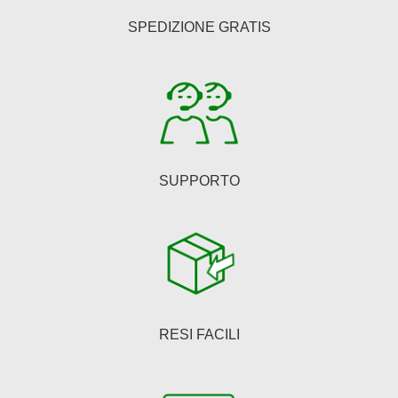
essere
SPEDIZIONE GRATIS
scelte
nella
pagina
del
prodotto
SUPPORTO
RESI FACILI