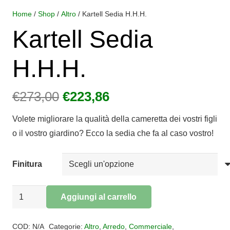
Home
/
Shop
/
Altro
/ Kartell Sedia H.H.H.
Kartell Sedia
H.H.H.
Il
Il
€
273,00
€
223,86
prezzo
prezzo
Volete migliorare la qualità della cameretta dei vostri figli
originale
attuale
o il vostro giardino? Ecco la sedia che fa al caso vostro!
era:
è:
€273,00.
€223,86.
Finitura
Kartell
Aggiungi al carrello
Sedia
Alternative:
H.H.H.
COD:
N/A
Categorie:
Altro
,
Arredo
,
Commerciale
,