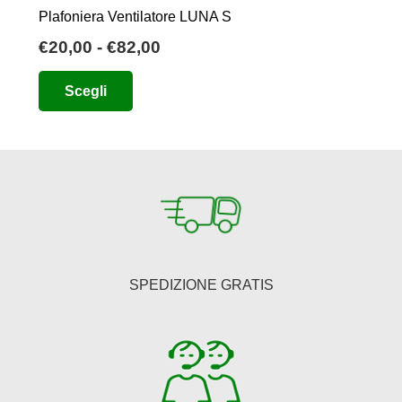
Plafoniera Ventilatore LUNA S
Fascia
€
20,00
-
€
82,00
di
Questo
Scegli
prezzo:
prodotto
da
ha
€20,00
più
a
varianti.
€82,00
Le
opzioni
possono
essere
SPEDIZIONE GRATIS
scelte
nella
pagina
del
prodotto