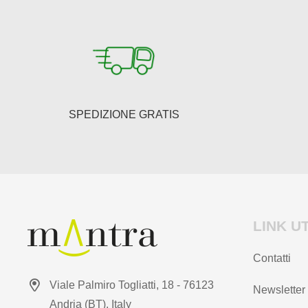
possono
essere
scelte
nella
pagina
del
SPEDIZIONE GRATIS
prodotto
LINK UT
Contatti
Viale Palmiro Togliatti, 18 - 76123
Newsletter
Andria (BT), Italy