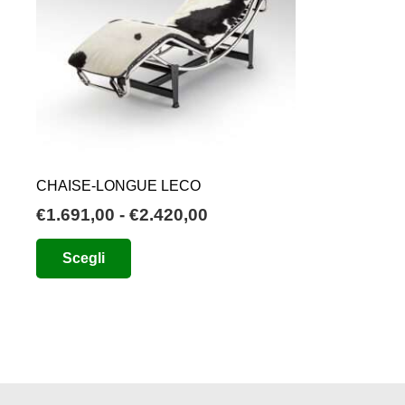
CHAISE-LONGUE LECO
Fascia
€
1.691,00
-
€
2.420,00
di
Questo
Scegli
prezzo:
prodotto
da
ha
€1.691,00
più
a
varianti.
€2.420,00
Le
opzioni