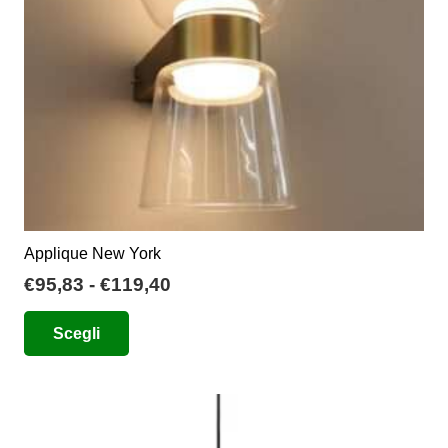
Applique New York
Fascia
€
95,83
-
€
119,40
di
Questo
Scegli
prezzo:
prodotto
da
ha
€95,83
più
a
varianti.
€119,40