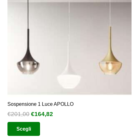
Sospensione 1 Luce APOLLO
Il
Il
€
201,00
€
164,82
prezzo
prezzo
Questo
Scegli
originale
attuale
prodotto
era:
è: