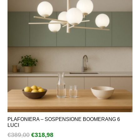
€370,00
Le
opzioni
possono
essere
scelte
nella
pagina
del
prodotto
PLAFONIERA – SOSPENSIONE BOOMERANG 6
LUCI
Il
Il
€
389,00
€
318,98