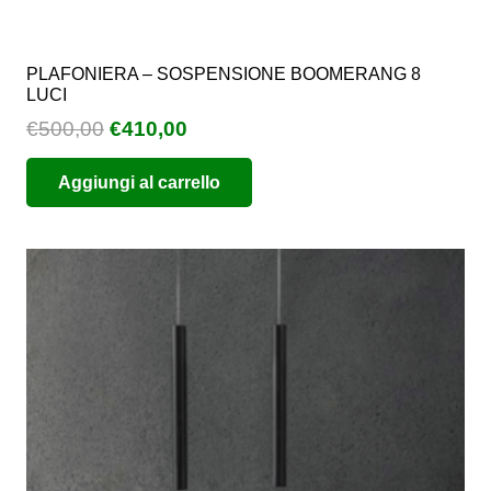
PLAFONIERA – SOSPENSIONE BOOMERANG 8
LUCI
Il
Il
€
500,00
€
410,00
prezzo
prezzo
Aggiungi al carrello
originale
attuale
era:
è:
€500,00.
€410,00.