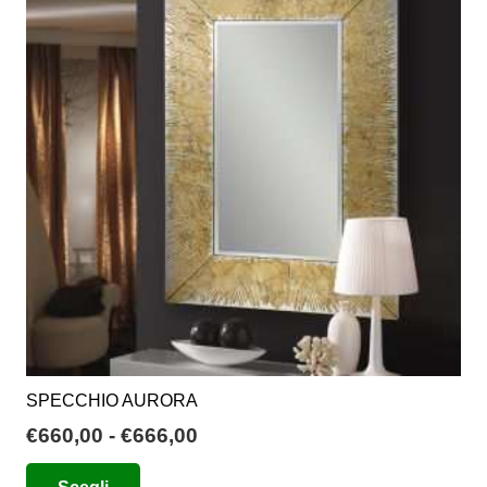
SPECCHIO AURORA
Fascia
€
660,00
-
€
666,00
di
Questo