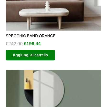
SPECCHIO BAND ORANGE
Il
Il
€
242,00
€
198,44
prezzo
prezzo
Aggiungi al carrello
originale
attuale
era:
è:
€242,00.
€198,44.