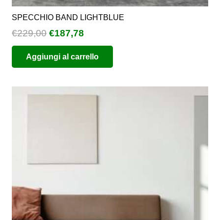
SPECCHIO BAND LIGHTBLUE
Il
Il
€
229,00
€
187,78
prezzo
prezzo
Aggiungi al carrello
originale
attuale
era:
è:
€229,00.
€187,78.