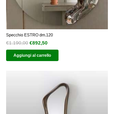
Specchio ESTRO dm.120
Il
Il
€
1.190,00
€
892,50
prezzo
prezzo
Aggiungi al carrello
originale
attuale
era:
è:
€1.190,00.
€892,50.