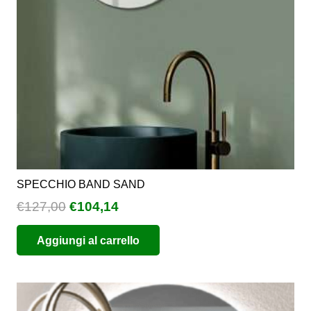
SPECCHIO BAND SAND
Il
Il
€
127,00
€
104,14
prezzo
prezzo
Aggiungi al carrello
originale
attuale
era:
è:
€127,00.
€104,14.