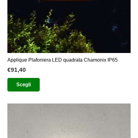
del
prodotto
Applique Plafoniera LED quadrata Chamonix IP65
€
91,40
Questo
Scegli
prodotto
ha
più
varianti.
Le
opzioni