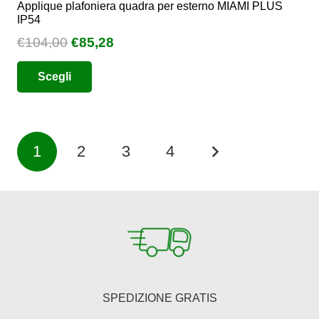
Applique plafoniera quadra per esterno MIAMI PLUS
IP54
Il
Il
€
104,00
€
85,28
prezzo
prezzo
Questo
Scegli
originale
attuale
prodotto
era:
è:
ha
€104,00.
€85,28.
più
Paginazione
varianti.
1
2
3
4
Le
degli
opzioni
articoli
possono
essere
scelte
nella
pagina
SPEDIZIONE GRATIS
del