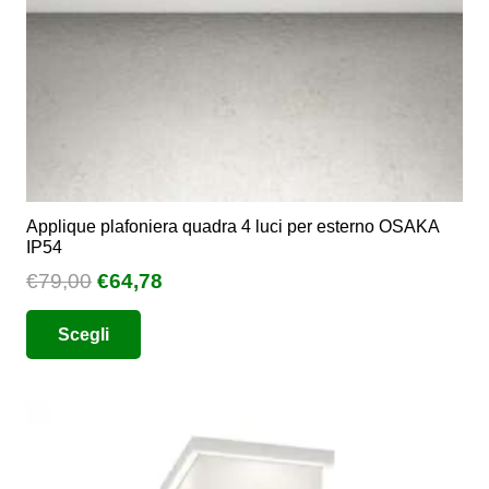
pagina
del
prodotto
Applique plafoniera quadra 4 luci per esterno OSAKA
IP54
Il
Il
€
79,00
€
64,78
prezzo
prezzo
Questo
Scegli
originale
attuale
prodotto
era:
è:
ha
€79,00.
€64,78.
più
varianti.
Le