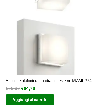
opzioni
possono
essere
scelte
nella
pagina
del
prodotto
Applique plafoniera quadra per esterno MIAMI IP54
Il
Il
€
79,00
€
64,78
prezzo
prezzo
Aggiungi al carrello
originale
attuale