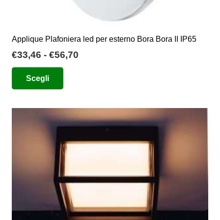
Applique Plafoniera led per esterno Bora Bora II IP65
Fascia
€
33,46
-
€
56,70
di
Questo
Scegli
prezzo:
prodotto
da
ha
€33,46
più
a
varianti.
€56,70
Le
opzioni
possono
essere
scelte
nella
pagina