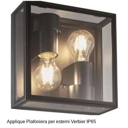
più
varianti.
Le
opzioni
possono
essere
scelte
nella
pagina
del
prodotto
Applique Plafoniera per esterni Verbier IP65