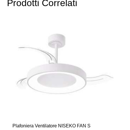
Prodotti Correlati
Le
opzioni
possono
essere
scelte
nella
pagina
del
prodotto
Plafoniera Ventilatore NISEKO FAN S