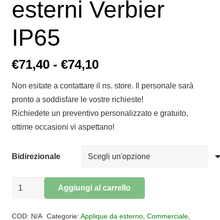
esterni Verbier
IP65
Fascia
€
71,40
-
€
74,10
di
Non esitate a contattare il ns. store. Il personale sarà
prezzo:
pronto a soddisfare le vostre richieste!
da
Richiedete un preventivo personalizzato e gratuito,
€71,40
ottime occasioni vi aspettano!
a
€74,10
Bidirezionale
Applique
Aggiungi al carrello
Plafoniera
Alternative:
per
COD:
N/A
Categorie:
Applique da esterno
,
Commerciale
,