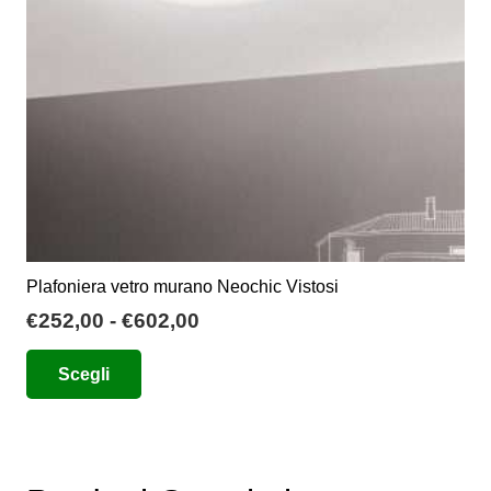
Plafoniera vetro murano Neochic Vistosi
Fascia
€
252,00
-
€
602,00
di
Questo
Scegli
prezzo:
prodotto
da
ha
€252,00
più
a
varianti.
€602,00