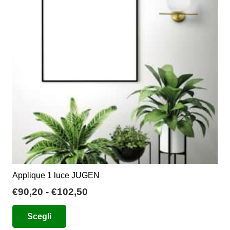
opzioni
possono
essere
scelte
nella
pagina
del
prodotto
Applique 1 luce JUGEN
Fascia
€
90,20
-
€
102,50
di
Questo
Scegli
prezzo:
prodotto