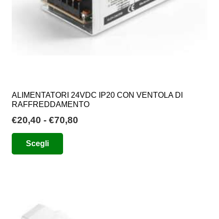
del
prodotto
ALIMENTATORI 24VDC IP20 CON VENTOLA DI
RAFFREDDAMENTO
Fascia
€
20,40
-
€
70,80
di
Questo
Scegli
prezzo:
prodotto
da
ha
€20,40
più
a
varianti.
€70,80
Le
opzioni