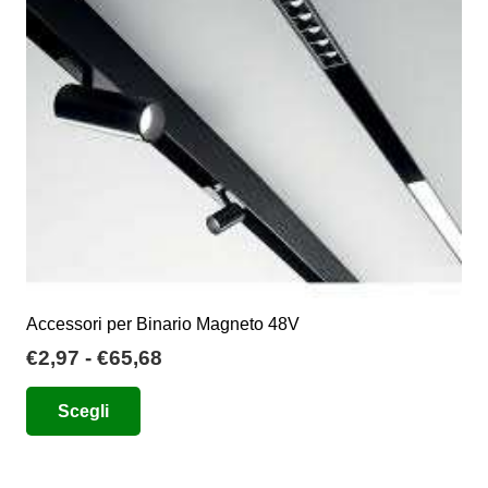
Accessori per Binario Magneto 48V
Fascia
€
2,97
-
€
65,68
di
Questo
Scegli
prezzo:
prodotto
da
ha
€2,97
più