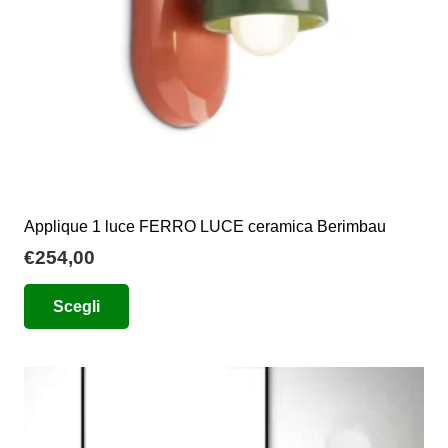
nella
pagina
del
prodotto
Applique 1 luce FERRO LUCE ceramica Berimbau
€
254,00
Questo
Scegli
prodotto
ha
più
varianti.
Le