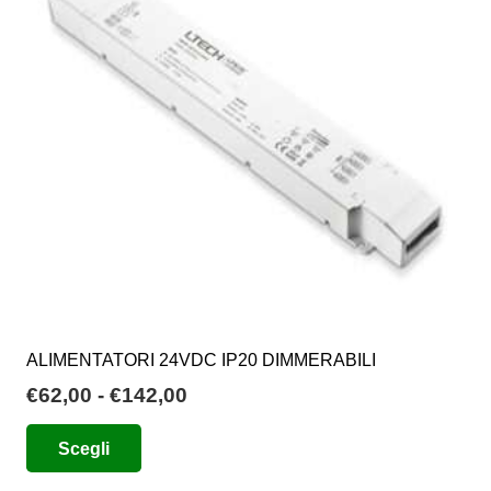
possono
essere
scelte
nella
pagina
del
prodotto
ALIMENTATORI 24VDC IP20 DIMMERABILI
Fascia
€
62,00
-
€
142,00
di
Questo
Scegli
prezzo:
prodotto
da
ha