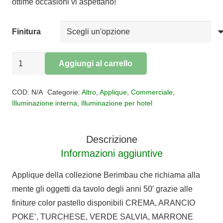
ottime occasioni vi aspettano!
Finitura
Applique
Aggiungi al carrello
1
Alternative:
luce
COD:
N/A
Categorie:
Altro
,
Applique
,
Commerciale
,
FERRO
Illuminazione interna
,
Illuminazione per hotel
LUCE
ceramica
Descrizione
Berimbau
Informazioni aggiuntive
quantità
Applique della collezione Berimbau che richiama alla
mente gli oggetti da tavolo degli anni 50′ grazie alle
finiture color pastello disponibili CREMA, ARANCIO
POKE’, TURCHESE, VERDE SALVIA, MARRONE