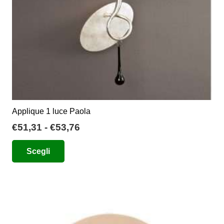
pagina
del
prodotto
Applique 1 luce Paola
Fascia
€
51,31
-
€
53,76
di
Questo
Scegli
prezzo:
prodotto
da
ha
€51,31
più
a
varianti.
€53,76
Le