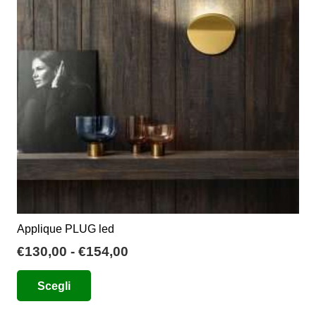
possono
essere
scelte
nella
pagina
del
prodotto
Applique PLUG led
Fascia
€
130,00
-
€
154,00
di
Questo
Scegli
prezzo:
prodotto
da
ha