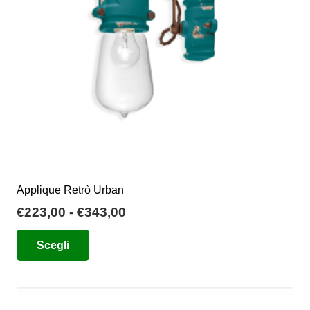
Applique Retrò Urban
Fascia
€
223,00
-
€
343,00
di
Questo
Scegli
prezzo:
prodotto
da
ha
€223,00
più
a
varianti.