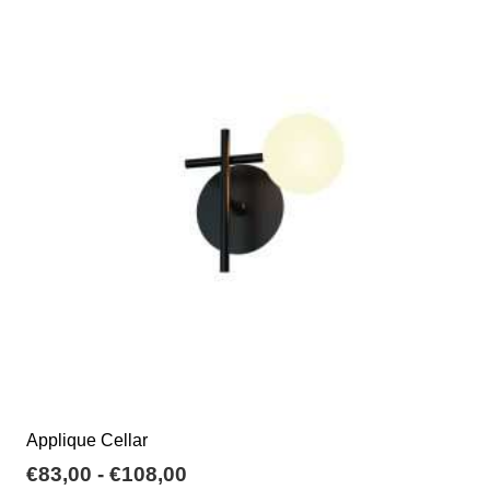
varianti.
€43,19
Le
opzioni
possono
essere
scelte
nella
pagina
del
prodotto
Applique Cellar
Fascia
€
83,00
-
€
108,00