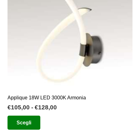
possono
essere
scelte
nella
pagina
del
prodotto
Applique 18W LED 3000K Armonia
Fascia
€
105,00
-
€
128,00
di
Questo
Scegli
prezzo:
prodotto
da
ha
€105,00