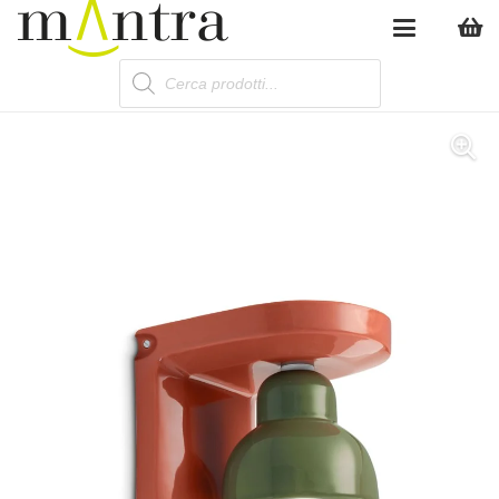
Products
search