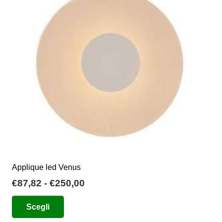
opzioni
possono
essere
scelte
nella
pagina
del
prodotto
Applique led Venus
Fascia
€
87,82
-
€
250,00
di
Questo
Scegli
prezzo:
prodotto
da