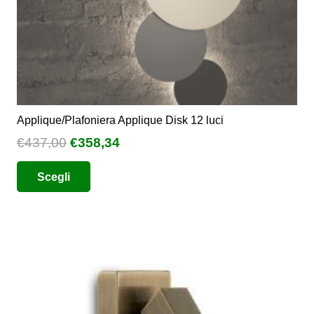
del
prodotto
Applique/Plafoniera Applique Disk 12 luci
Il
Il
€
437,00
€
358,34
prezzo
prezzo
Questo
Scegli
originale
attuale
prodotto
era:
è:
ha
€437,00.
€358,34.
più
varianti.
Le
opzioni
possono