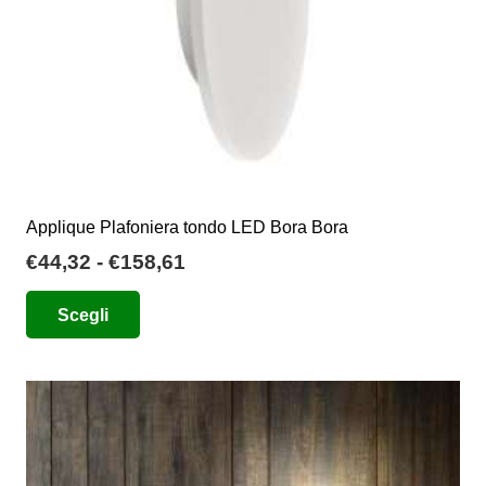
pagina
del
prodotto
Applique Plafoniera tondo LED Bora Bora
Fascia
€
44,32
-
€
158,61
di
Questo
Scegli
prezzo:
prodotto
da
ha
€44,32
più
a
varianti.
€158,61
Le
opzioni