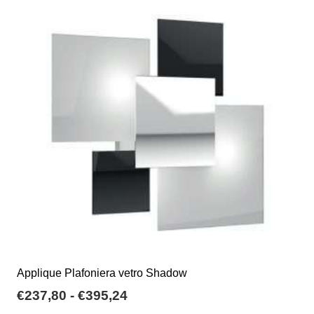
€343,00
Le
opzioni
possono
essere
scelte
nella
pagina
del
prodotto
Applique Plafoniera vetro Shadow
Fascia
€
237,80
-
€
395,24
di
Questo