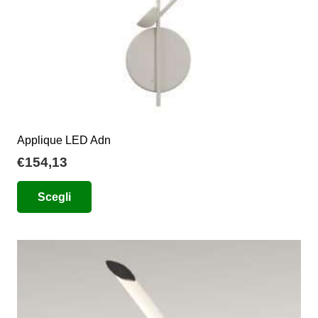
del
prodotto
Applique LED Adn
€
154,13
Questo
Scegli
prodotto
ha
più
varianti.
Le
opzioni