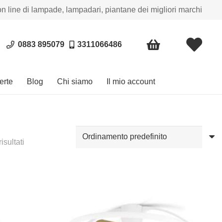
on line di lampade, lampadari, piantane dei migliori marchi
0883 895079
3311066486
erte
Blog
Chi siamo
Il mio account
isultati