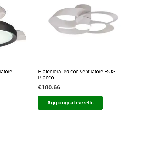
possono
essere
scelte
nella
pagina
del
prodotto
latore
Plafoniera led con ventilatore ROSE
Bianco
a
€
180,66
Aggiungi al carrello
:
0
00