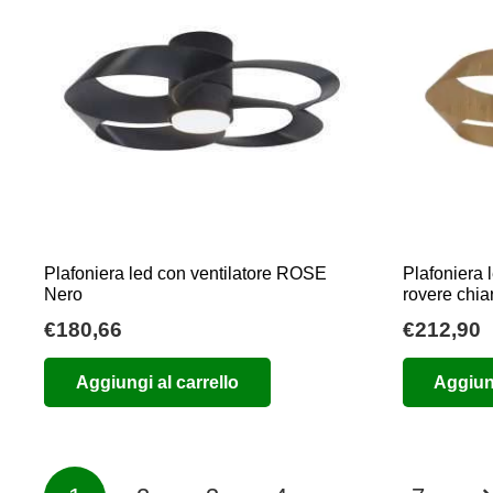
opzioni
possono
essere
scelte
nella
pagina
del
prodotto
Plafoniera led con ventilatore ROSE
Plafoniera 
Nero
rovere chia
€
180,66
€
212,90
Aggiungi al carrello
Aggiung
Paginazione