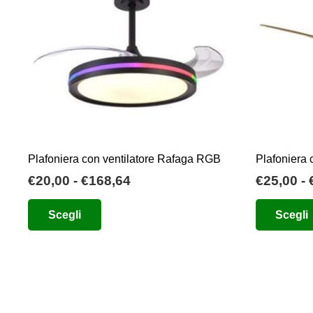
Plafoniera con ventilatore Rafaga RGB
Plafoniera
Fascia
€
20,00
-
€
168,64
€
25,00
-
di
Questo
Scegli
Scegli
prezzo:
prodotto
da
ha
€20,00
più
a
varianti.
€168,64
Le