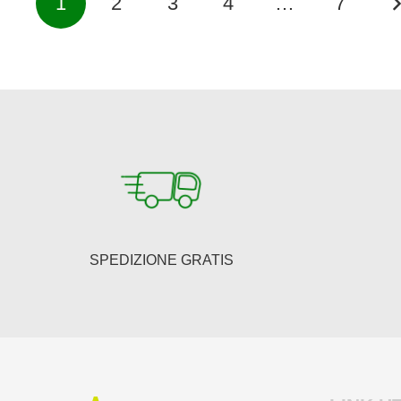
1
2
3
4
…
7
degli
articoli
SPEDIZIONE GRATIS