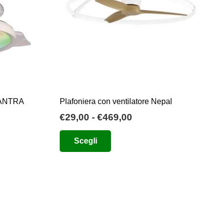
 MANTRA
Plafoniera con ventilatore Nepal
Fascia
€
29,00
-
€
469,00
di
Questo
o
Scegli
prezzo:
prodotto
e
da
ha
€29,00
più
0.
a
varianti.
€469,00
Le
opzioni