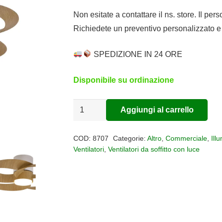
Non esitate a contattare il ns. store. Il per
Richiedete un preventivo personalizzato e 
SPEDIZIONE IN 24 ORE
Disponibile su ordinazione
Plafoniera
Aggiungi al carrello
Alternative:
led
con
COD:
8707
Categorie:
Altro
,
Commerciale
,
Ill
ventilatore
Ventilatori
,
Ventilatori da soffitto con luce
ROSE
rovere
chiaro
quantità