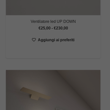
Ventilatore led UP DOWN
Fascia
€
25,00
-
€
230,00
di
Aggiungi ai preferiti
prezzo:
da
€25,00
a
€230,00