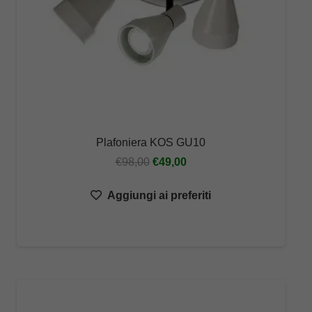
Plafoniera KOS GU10
Il
Il
€
98,00
€
49,00
prezzo
prezzo
Aggiungi ai preferiti
originale
attuale
era:
è:
€98,00.
€49,00.