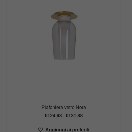
Plafoniera vetro Nora
Fascia
€
124,63
-
€
131,88
di
Aggiungi ai preferiti
prezzo: