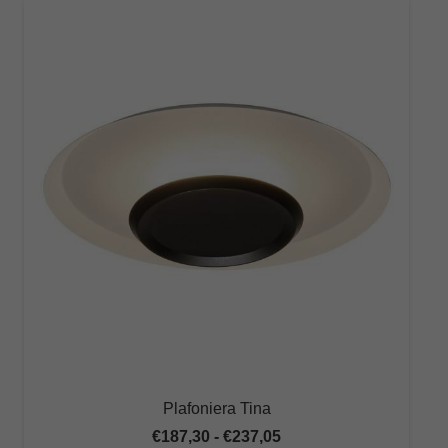
Plafoniera Tina
Fascia
€
187,30
-
€
237,05