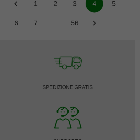
1
2
3
4
5
6
7
…
56
SPEDIZIONE GRATIS