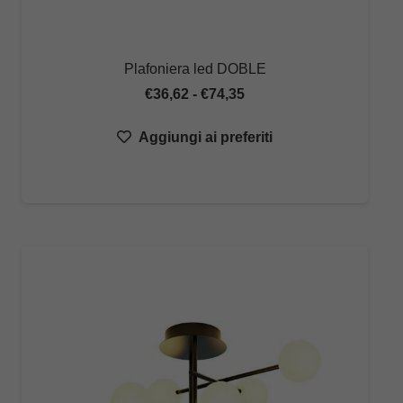
Plafoniera led DOBLE
Fascia
€
36,62
-
€
74,35
di
Aggiungi ai preferiti
prezzo:
da
€36,62
a
€74,35