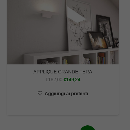
APPLIQUE GRANDE TERA
Il
Il
€
182,00
€
149,24
prezzo
prezzo
Aggiungi ai preferiti
originale
attuale
era:
è:
€182,00.
€149,24.