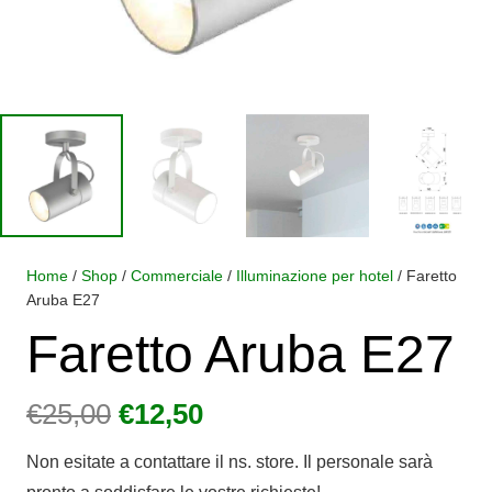
Home
/
Shop
/
Commerciale
/
Illuminazione per hotel
/ Faretto
Aruba E27
Faretto Aruba E27
Il
Il
€
25,00
€
12,50
prezzo
prezzo
Non esitate a contattare il ns. store. Il personale sarà
originale
attuale