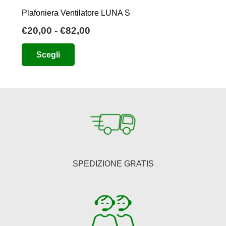
Plafoniera Ventilatore LUNA S
Fascia
€
20,00
-
€
82,00
di
Questo
Scegli
prezzo:
prodotto
da
ha
€20,00
più
a
varianti.
€82,00
Le
opzioni
possono
essere
SPEDIZIONE GRATIS
scelte
nella
pagina
del