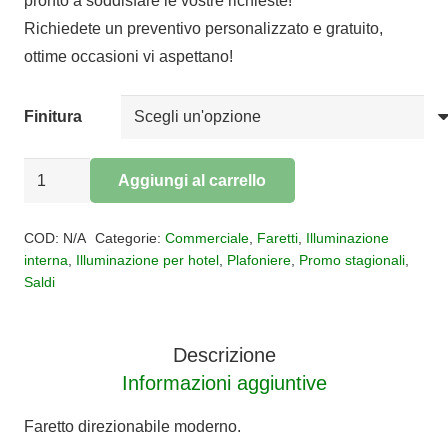
pronto a soddisfare le vostre richieste!
era:
è:
Richiedete un preventivo personalizzato e gratuito,
€25,00.
€12,50.
ottime occasioni vi aspettano!
Finitura
Faretto
Aggiungi al carrello
Aruba
Alternative:
E27
COD:
N/A
Categorie:
Commerciale
,
Faretti
,
Illuminazione
quantità
interna
,
Illuminazione per hotel
,
Plafoniere
,
Promo stagionali
,
Saldi
Descrizione
Informazioni aggiuntive
Faretto direzionabile moderno.