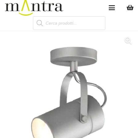
Products
search