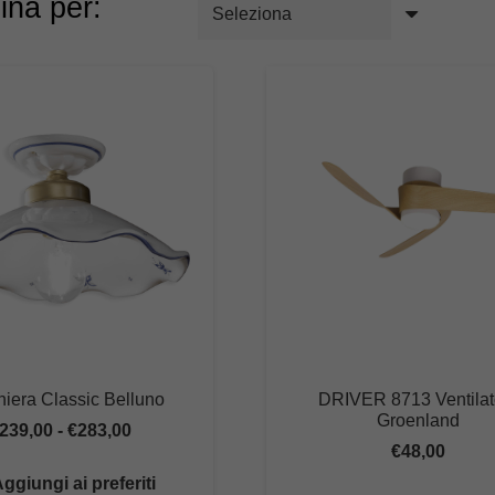
ina per:
niera Classic Belluno
DRIVER 8713 Ventilat
Groenland
Fascia
239,00
-
€
283,00
€
48,00
di
ggiungi ai preferiti
prezzo: