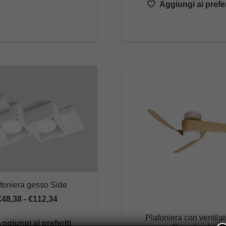
Aggiungi ai prefer
da
€239,00
a
€283,00
foniera gesso Side
Fascia
€
48,38
-
€
112,34
di
Plafoniera con ventila
ggiungi ai preferiti