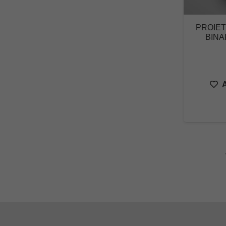
PROIET
BINA
A