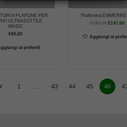
TORI A PLAFONE PER
Plafoniera EMMERRE 
RIO ULTRASOTTILE
Il
Il
€
180,00
€
147,60
48VDC
prezzo
p
€
60,00
Aggiungi ai prefer
originale
a
era:
è
ggiungi ai preferiti
€180,00.
€
1
…
43
44
45
46
4