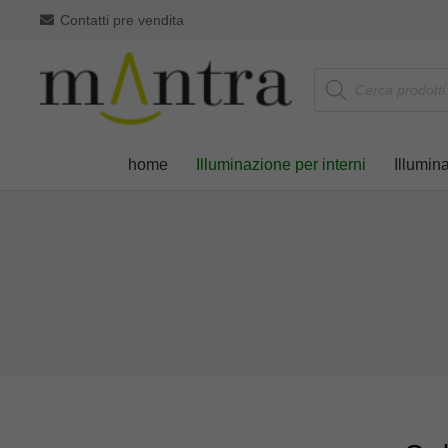
Contatti pre vendita
Products
search
home
Illuminazione per interni
Illumin