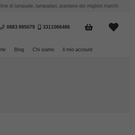
 line di lampade, lampadari, piantane dei migliori marchi
0883 895079
3311066486
rte
Blog
Chi siamo
Il mio account