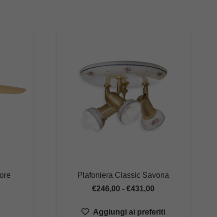
ore
Plafoniera Classic Savona
Fascia
€
246,00
-
€
431,00
di
Aggiungi ai preferiti
prezzo: