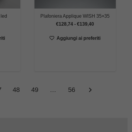
led
Plafoniera Applique WISH 35×35
Fascia
€
128,74
-
€
139,40
rezzo
di
iti
Aggiungi ai preferiti
ttuale
prezzo:
:
da
147,60.
€128,74
a
€139,40
7
48
49
…
56