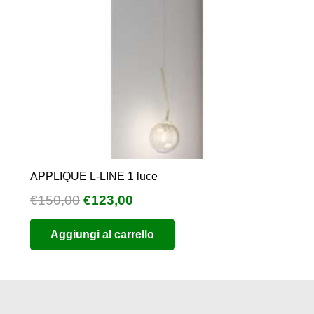
APPLIQUE L-LINE 1 luce
Il
Il
€
150,00
€
123,00
prezzo
prezzo
Aggiungi al carrello
originale
attuale
era:
è:
€150,00.
€123,00.