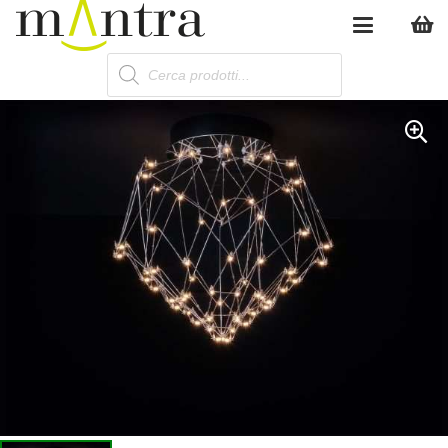
Products
search