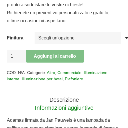
pronto a soddisfare le vostre richieste!
da
Richiedete un preventivo personalizzato e gratuito,
€3.232,00
ottime occasioni vi aspettano!
a
€4.364,00
Finitura
LAMPADA
Aggiungi al carrello
DA
Alternative:
SOFFITTO
COD:
N/A
Categorie:
Altro
,
Commerciale
,
Illuminazione
ADAMAS
interna
,
Illuminazione per hotel
,
Plafoniere
quantità
Descrizione
Informazioni aggiuntive
Adamas firmata da Jan Pauwels è una lampada da