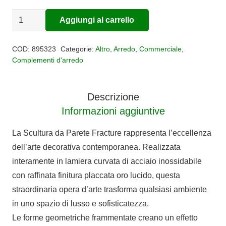
BASSORILIEVO
Aggiungi al carrello
Alternative:
SERENITY
quantità
COD:
895323
Categorie:
Altro
,
Arredo
,
Commerciale
,
Complementi d'arredo
Descrizione
Informazioni aggiuntive
La Scultura da Parete Fracture rappresenta l’eccellenza
dell’arte decorativa contemporanea. Realizzata
interamente in lamiera curvata di acciaio inossidabile
con raffinata finitura placcata oro lucido, questa
straordinaria opera d’arte trasforma qualsiasi ambiente
in uno spazio di lusso e sofisticatezza.
Le forme geometriche frammentate creano un effetto