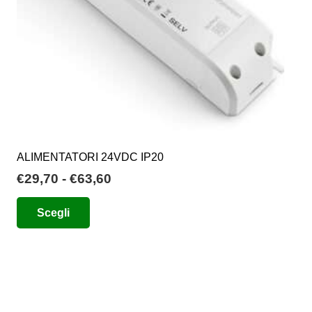
ALIMENTATORI 24VDC IP20
Fascia
€
29,70
-
€
63,60
di
Questo
Scegli
prezzo:
prodotto
da
ha
€29,70
più
a
varianti.
€63,60
Le