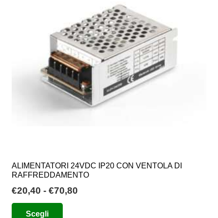
opzioni
possono
essere
scelte
nella
pagina
del
prodotto
ALIMENTATORI 24VDC IP20 CON VENTOLA DI
RAFFREDDAMENTO
Fascia
€
20,40
-
€
70,80
di
Questo
Scegli
prezzo:
prodotto