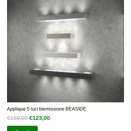
Le
opzioni
possono
essere
scelte
nella
pagina
del
prodotto
Applique 5 luci biemissione BEASIDE
Il
Il
€
150,00
€
123,00
prezzo
prezzo
Questo