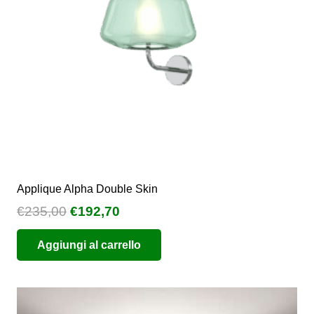
scelte
nella
pagina
del
prodotto
Applique Alpha Double Skin
Il
Il
€
235,00
€
192,70
prezzo
prezzo
Aggiungi al carrello
originale
attuale
era:
è:
€235,00.
€192,70.