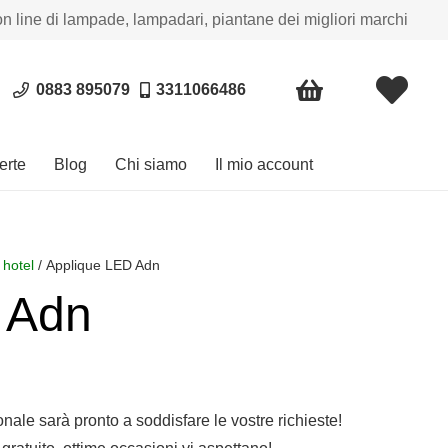
on line di lampade, lampadari, piantane dei migliori marchi
0883 895079
3311066486
erte
Blog
Chi siamo
Il mio account
 hotel
/ Applique LED Adn
 Adn
sonale sarà pronto a soddisfare le vostre richieste!