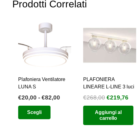
Prodotti Correlati
Plafoniera Ventilatore
PLAFONIERA
LUNA S
LINEARE L-LINE 3 luci
Fascia
Il
Il
€
20,00
-
€
82,00
€
268,00
€
219,76
di
prezzo
pre
Questo
Scegli
Aggiungi al
prezzo:
originale
att
prodotto
carrello
da
era:
è:
ha
€20,00
€268,00.
€21
più
a