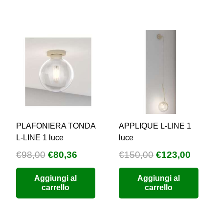
PLAFONIERA TONDA
APPLIQUE L-LINE 1
L-LINE 1 luce
luce
Il
Il
Il
Il
€
98,00
€
80,36
€
150,00
€
123,00
zzo
prezzo
prezzo
prezzo
prezz
Aggiungi al
Aggiungi al
uale
originale
attuale
originale
attual
carrello
carrello
era:
è:
era:
è:
9,76.
€98,00.
€80,36.
€150,00.
€123,0