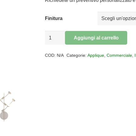
Richiedete un preventivo personalizzato e 
Finitura
Applique
Aggiungi al carrello
LED
Alternative:
Adn
COD:
N/A
Categorie:
Applique
,
Commerciale
,
quantità