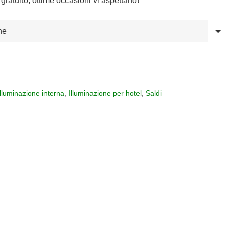
gratuito, ottime occasioni vi aspettano!
Illuminazione interna
,
Illuminazione per hotel
,
Saldi