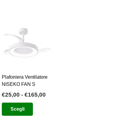
Plafoniera Ventilatore
NISEKO FAN S
Fascia
€
25,00
-
€
165,00
o
di
Questo
Scegli
e
prezzo:
prodotto
da
ha
0.
€25,00
più
a