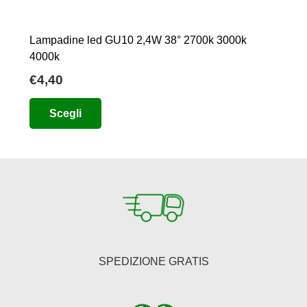
Lampadine led GU10 2,4W 38° 2700k 3000k
4000k
€
4,40
Questo
Scegli
prodotto
ha
più
varianti.
Le
opzioni
possono
essere
SPEDIZIONE GRATIS
scelte
nella