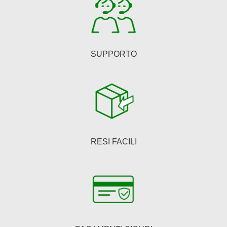
pagina
del
prodotto
SUPPORTO
RESI FACILI