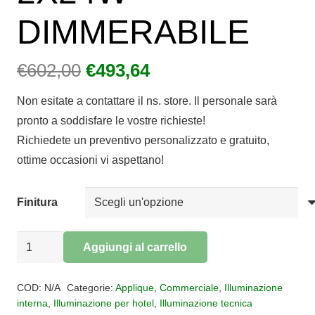
DIMMERABILE
Il
Il
€
602,00
€
493,64
prezzo
prezzo
Non esitate a contattare il ns. store. Il personale sarà
originale
attuale
pronto a soddisfare le vostre richieste!
era:
è:
Richiedete un preventivo personalizzato e gratuito,
€602,00.
€493,64.
ottime occasioni vi aspettano!
Finitura
APPLIQUE
Aggiungi al carrello
BOTTONE
Alternative:
2X24W
COD:
N/A
Categorie:
Applique
,
Commerciale
,
Illuminazione
DIMMERABILE
interna
,
Illuminazione per hotel
,
Illuminazione tecnica