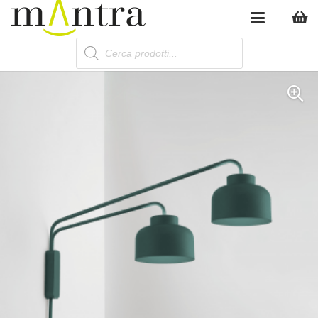
Products
search