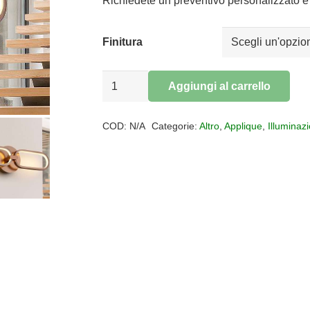
da
Richiedete un preventivo personalizzato e 
€180,00
a
Finitura
€194,00
Applique
Aggiungi al carrello
led
Alternative:
Colette
COD:
N/A
Categorie:
Altro
,
Applique
,
Illuminaz
quantità