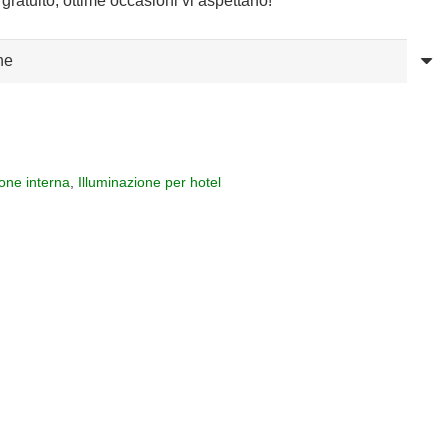
gratuito, ottime occasioni vi aspettano!
ione interna
,
Illuminazione per hotel