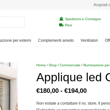
Acquisti 
Spedizioni e Consegne
Resi
nazione per esterni
Complementi arredo
Ventilatori
Off
Home
/
Shop
/
Commerciale
/
Illuminazione per
Applique led 
Fascia
€
180,00
-
€
194,00
di
prezzo:
Non esitate a contattare il ns. store. Il per