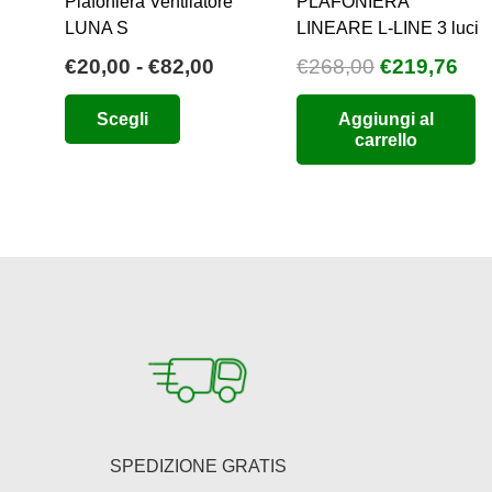
Plafoniera Ventilatore
PLAFONIERA
LUNA S
LINEARE L-LINE 3 luci
Fascia
Il
Il
€
20,00
-
€
82,00
€
268,00
€
219,76
di
prezzo
pre
Questo
Scegli
Aggiungi al
prezzo:
originale
att
prodotto
carrello
da
era:
è:
ha
€20,00
€268,00.
€21
più
a
varianti.
€82,00
Le
opzioni
possono
essere
scelte
nella
pagina
del
SPEDIZIONE GRATIS