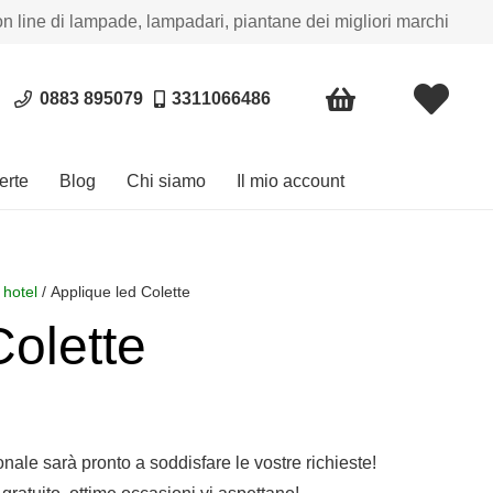
on line di lampade, lampadari, piantane dei migliori marchi
0883 895079
3311066486
erte
Blog
Chi siamo
Il mio account
 hotel
/ Applique led Colette
Colette
sonale sarà pronto a soddisfare le vostre richieste!