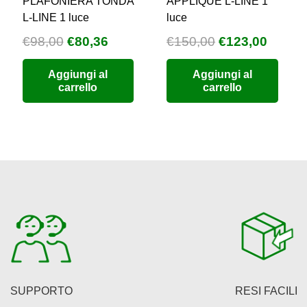
PLAFONIERA TONDA
APPLIQUE L-LINE 1
L-LINE 1 luce
luce
Il
Il
Il
Il
€
98,00
€
80,36
€
150,00
€
123,00
zzo
prezzo
prezzo
prezzo
prezz
Aggiungi al
Aggiungi al
uale
originale
attuale
originale
attual
carrello
carrello
era:
è:
era:
è:
9,76.
€98,00.
€80,36.
€150,00.
€123,0
SUPPORTO
RESI FACILI