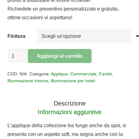
pronto a soddisfare le vostre richieste!
Richiedete un preventivo personalizzato e gratuito,
ottime occasioni vi aspettano!
Finitura
Applique
Aggiungi al carrello
spot
Alternative:
IOS
COD:
N/A
Categorie:
Applique
,
Commerciale
,
Faretti
,
quantità
Illuminazione interna
,
Illuminazione per hotel
Descrizione
Informazioni aggiuntive
L’applique della collezione Ios funge anche da spot, si
presenta con un aspetto soft, ma segna anche con la