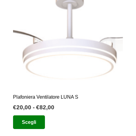
Plafoniera Ventilatore LUNA S
Fascia
€
20,00
-
€
82,00
di
Questo
Scegli
prezzo:
prodotto
da
ha