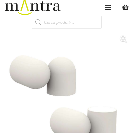
Products
search