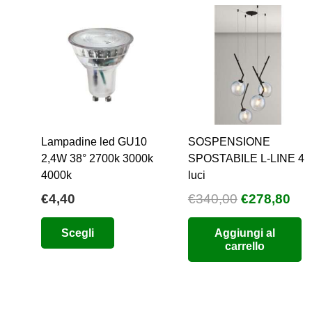
Lampadine led GU10
SOSPENSIONE
2,4W 38° 2700k 3000k
SPOSTABILE L-LINE 4
4000k
luci
Il
Il
€
4,40
€
340,00
€
278,80
prezzo
pre
Questo
Scegli
Aggiungi al
originale
att
prodotto
carrello
era:
è:
ha
€340,00.
€27
più
varianti.