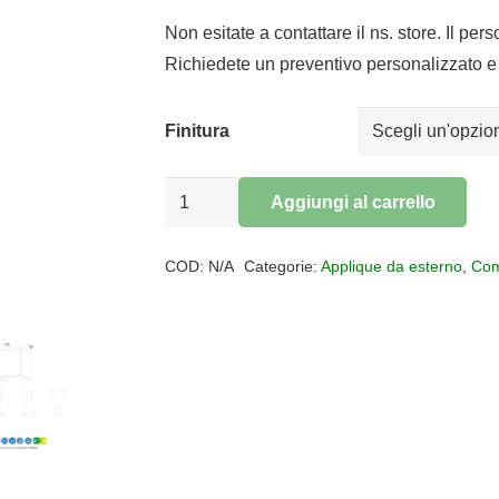
Non esitate a contattare il ns. store. Il per
Richiedete un preventivo personalizzato e 
Finitura
Applique
Aggiungi al carrello
LED
Alternative:
per
COD:
N/A
Categorie:
Applique da esterno
,
Com
esterni
TAOS
IP65
quantità