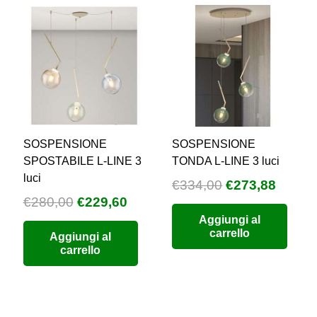
SOSPENSIONE
SOSPENSIONE
SPOSTABILE L-LINE 3
TONDA L-LINE 3 luci
luci
Il
Il
€
334,00
€
273,88
Il
Il
€
280,00
€
229,60
prezzo
prezz
zzo
prezzo
prezzo
Aggiungi al
originale
attual
carrello
Aggiungi al
uale
originale
attuale
era:
è:
carrello
era:
è:
€334,00.
€273,8
8,80.
€280,00.
€229,60.