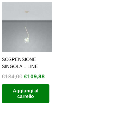
SOSPENSIONE
SINGOLA L-LINE
Il
Il
€
134,00
€
109,88
o
prezzo
prezzo
Aggiungi al
e
originale
attuale
carrello
era:
è:
8.
€134,00.
€109,88.