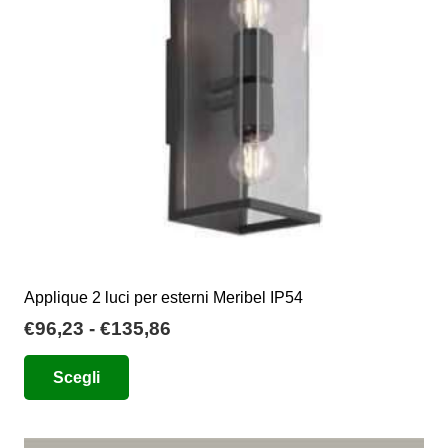
Applique 2 luci per esterni Meribel IP54
Fascia
€
96,23
-
€
135,86
di
Questo
Scegli
prezzo:
prodotto
da
ha
€96,23
più