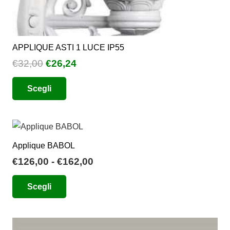
APPLIQUE ASTI 1 LUCE IP55
Il
Il
€
32,00
€
26,24
prezzo
prezzo
Questo
Scegli
originale
attuale
prodotto
era:
è:
ha
€32,00.
€26,24.
più
varianti.
Applique BABOL
Le
Fascia
€
126,00
-
€
162,00
opzioni
di
Questo
possono
Scegli
prezzo:
prodotto
essere
da
ha
scelte
€126,00
più
nella
a