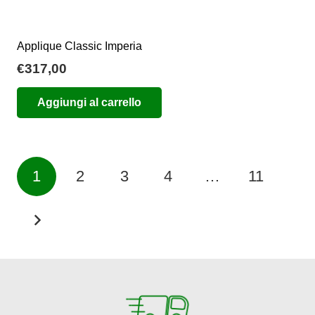
Applique Classic Imperia
€
317,00
Aggiungi al carrello
Paginazione
1
2
3
4
…
11
degli
articoli