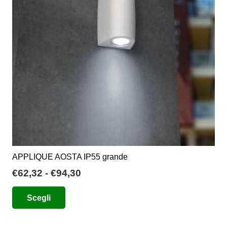
possono
essere
scelte
nella
pagina
del
prodotto
APPLIQUE AOSTA IP55 grande
Fascia
€
62,32
-
€
94,30
di
Questo
Scegli
prezzo:
prodotto
da
ha
€62,32