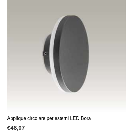
varianti.
pagina
€162,00
Le
del
opzioni
prodotto
possono
essere
scelte
nella
pagina
del
prodotto
Applique circolare per esterni LED Bora
€
48,07