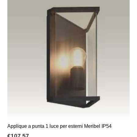
a
varianti.
€135,86
Le
opzioni
possono
essere
scelte
nella
pagina
del
prodotto
Applique a punta 1 luce per esterni Meribel IP54
€
107,57