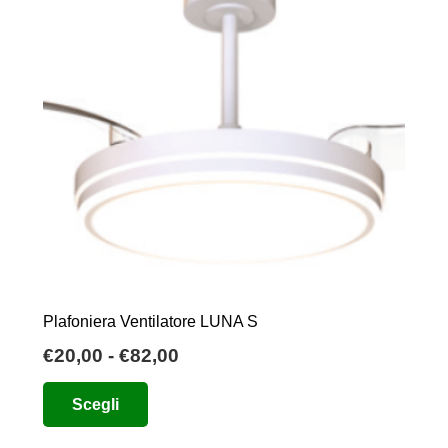
Plafoniera Ventilatore LUNA S
Fascia
€
20,00
-
€
82,00
di
Questo
Scegli
prezzo:
prodotto
da
ha