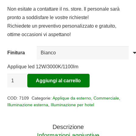
Non esitate a contattare il ns. store. Il personale sarà
pronto a soddisfare le vostre richieste!
Richiedete un preventivo personalizzato e gratuito,
ottime occasioni vi aspettano!
Finitura
Applique led 12W/3000K/1100lm
Applique
Aggiungi al carrello
LED
Alternative:
per
COD:
7109
Categorie:
Applique da esterno
,
Commerciale
,
esterni
Illuminazione esterna
,
Illuminazione per hotel
TAOS
IP65
Descrizione
quantità
Informazioni aggiuntive