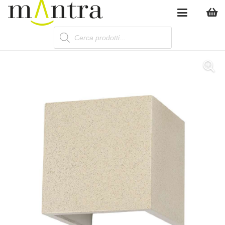
Products
search